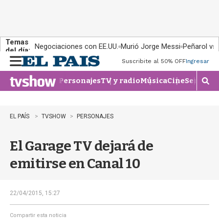
Temas
Negociaciones con EE.UU.
Murió Jorge Messi
Peñarol vs
del día:
Suscribite al 50% OFF
Ingresar
M
e
Personajes
TV y radio
Música
Cine
Series
Te
n
M
u
o
s
t
EL PAÍS
TVSHOW
PERSONAJES
r
a
El Garage TV dejará de
r
b
emitirse en Canal 10
�
s
q
u
22/04/2015, 15:27
e
d
Compartir esta noticia