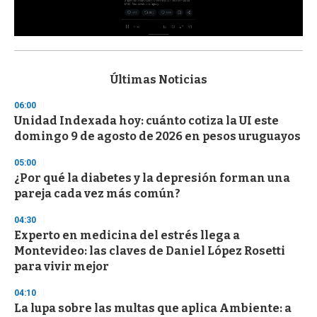
0
s
e
c
Últimas Noticias
o
n
06:00
d
Unidad Indexada hoy: cuánto cotiza la UI este
s
o
domingo 9 de agosto de 2026 en pesos uruguayos
f
3
05:00
3
s
¿Por qué la diabetes y la depresión forman una
e
pareja cada vez más común?
c
o
04:30
n
d
Experto en medicina del estrés llega a
s
Montevideo: las claves de Daniel López Rosetti
para vivir mejor
04:10
La lupa sobre las multas que aplica Ambiente: a