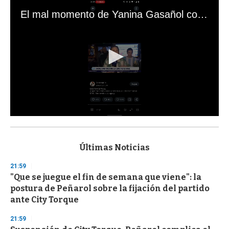
El mal momento de Yanina Gasañol con un hincha argentino en "Subrayado"
0
s
e
c
Últimas Noticias
o
n
21:59
d
"Que se juegue el fin de semana que viene": la
s
o
postura de Peñarol sobre la fijación del partido
f
ante City Torque
3
3
s
21:59
e