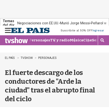
Temas
Negociaciones con EE.UU.
Murió Jorge Messi
Peñarol vs
del día:
Suscribite al 50% OFF
Ingresar
M
e
Personajes
TV y radio
Música
Cine
Series
Te
n
M
u
o
s
t
EL PAÍS
TVSHOW
PERSONAJES
r
a
El fuerte descargo de los
r
b
conductores de "Arde la
�
s
ciudad" tras el abrupto final
q
u
del ciclo
e
d