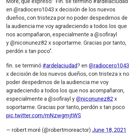
Moré, que expresó: "Fin. se terminó #ardelaciudad
en @radiocero1043 x decisión de los nuevos
dueños, con tristeza por no poder despedirnos de
la audiencia me voy agradeciendo a todos los que
nos acompañaron, especialmente a @sofirayl
y @niconunez82 x soportarme. Gracias por tanto,
perdón x tan poco".
fin. se terminó
#ardelaciudad
? en
@radiocero1043
x decisión de los nuevos dueños, con tristeza x no
poder despedirnos de la audiencia me voy
agradeciendo a todos los que nos acompañaron,
especialmente a @sofirayl y
@niconunez82
x
soportarme. Gracias por tanto, perdón x tan poco
pic.twitter.com/mNzwgmjtWS
— robert moré (@robertmoreactor)
June 18, 2021