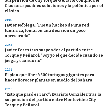
Suspensión de City Torque-Peñarol complica el
c
Clausura: posibles soluciones y la polémica por el
o
n
clásico
d
s
21:00
Javier Nóblega: "Fue un hackeo de una red
lumínica, tomaron una decisión un poco
apresurada"
20:48
Javier Feres tras suspender el partido entre
Torque y Peñarol: “Soy yo el que decide cuando se
juega y cuando no”
20:36
El plan que liberó 500 tortugas gigantes para
hacer florecer plantas en medio del Sahara
20:18
“Esto que pasó es raro”: Evaristo González tras la
suspensión del partido entre Montevideo City
Torque y Peñarol