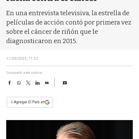
a
En una entrevista televisiva, la estrella de
películas de acción contó por primera vez
sobre el cáncer de riñón que le
diagnosticaron en 2015.
11/05/2023, 11:27
Compartir esta noticia
F
W
T
L
E
a
h
w
i
m
c
a
i
n
a
e
t
t
k
i
+
Agregar El País en
b
s
t
e
l
o
A
e
d
o
p
r
I
k
p
n