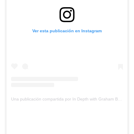
Ver esta publicación en Instagram
Una publicación compartida por In Depth with Graham Bensinger (@indepthwithgrahambensinger)