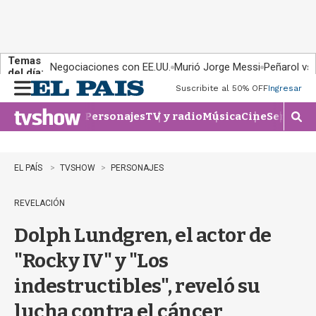
Temas
Negociaciones con EE.UU.
Murió Jorge Messi
Peñarol vs
del día:
Suscribite al 50% OFF
Ingresar
M
e
Personajes
TV y radio
Música
Cine
Series
Te
n
M
u
o
s
t
EL PAÍS
TVSHOW
PERSONAJES
r
a
REVELACIÓN
r
b
Dolph Lundgren, el actor de
�
s
"Rocky IV" y "Los
q
u
indestructibles", reveló su
e
d
lucha contra el cáncer