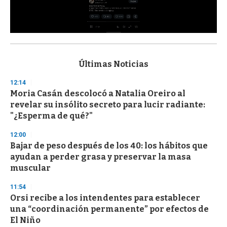
0
s
e
c
Últimas Noticias
o
n
12:14
d
Moria Casán descolocó a Natalia Oreiro al
s
o
revelar su insólito secreto para lucir radiante:
f
"¿Esperma de qué?"
3
3
s
12:00
e
Bajar de peso después de los 40: los hábitos que
c
ayudan a perder grasa y preservar la masa
o
n
muscular
d
s
11:54
Orsi recibe a los intendentes para establecer
una “coordinación permanente” por efectos de
El Niño