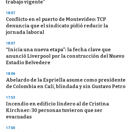
n
trabajo vigente"
d
s
18:07
Conflicto en el puerto de Montevideo: TCP
denuncia que el sindicato pidió reducir la
jornada laboral
18:07
“Inicia una nueva etapa”: la fecha clave que
anunció Liverpool por la construcción del Nuevo
Estadio Belvedere
18:06
Abelardo de la Espriella asume como presidente
de Colombia en Cali, blindada y sin Gustavo Petro
17:53
Incendio en edificio lindero al de Cristina
Kirchner: 30 personas tuvieron que ser
evacuadas
17:00