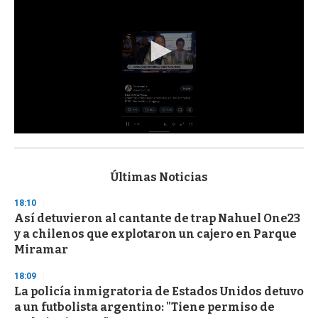
0
s
e
c
Últimas Noticias
o
n
18:10
d
Así detuvieron al cantante de trap Nahuel One23
s
o
y a chilenos que explotaron un cajero en Parque
f
Miramar
3
3
s
18:09
e
La policía inmigratoria de Estados Unidos detuvo
c
a un futbolista argentino: "Tiene permiso de
o