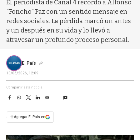
a
El periodista de Canal 4 recordó a Alfonso
"Foncho" Paz con un sentido mensaje en
redes sociales. La pérdida marcó un antes
y un después en su vida y lo llevó a
atravesar un profundo proceso personal.
El País
13/06/2026, 12:09
Compartir esta noticia
F
W
T
L
E
a
h
w
i
m
c
a
i
n
a
e
t
t
k
i
+
Agregar El País en
b
s
t
e
l
o
A
e
d
o
p
r
I
k
p
n