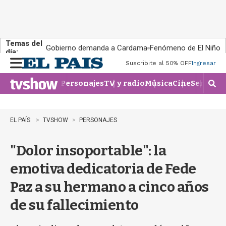
Temas del
Gobierno demanda a Cardama
Fenómeno de El Niño
día:
Suscribite al 50% OFF
Ingresar
M
e
Personajes
TV y radio
Música
Cine
Series
Te
n
M
u
o
s
t
EL PAÍS
TVSHOW
PERSONAJES
r
a
"Dolor insoportable": la
r
b
emotiva dedicatoria de Fede
�
s
Paz a su hermano a cinco años
q
u
de su fallecimiento
e
d