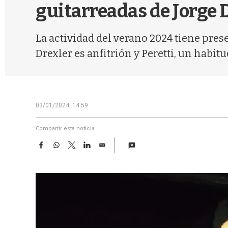
guitarreadas de Jorge 
La actividad del verano 2024 tiene prese
Drexler es anfitrión y Peretti, un habitu
03/01/2024, 14:59
Compartir esta noticia
F
W
T
L
E
a
h
w
i
m
c
a
i
n
a
e
t
t
k
i
b
s
t
e
l
o
A
e
d
o
p
r
I
k
p
n