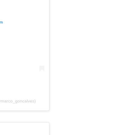
am
(@marco_goncalves)