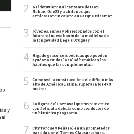
2
Así detuvieron al cantante de trap
Nahuel One23 y a chilenos que
explotaron un cajero en Parque Miramar
3
Jóvenes, sanos y obsesionados con el
futuro: el nuevo boom de la medicina de
la longevidad llega a Uruguay
4
Hígado graso: seis bebidas que pueden
ayudar a cuidar la salud hepática y los
hábitos que las complementan
5
Comenzó la construcción del edificio más
alto de América Latina: superará los 470
metros
tro
6
La figura del Carnaval que tuvo un cruce
con Petinatti debuta como conductor de
tas y
un histórico programa
val
7
City Torque y Peñarol en un prometedor
partido por el Torneo Clausura: hora,