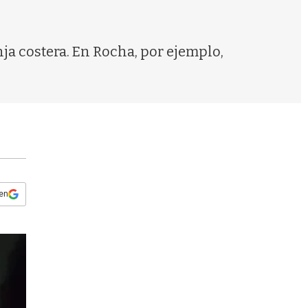
s
q
u
e
nja costera. En Rocha, por ejemplo,
d
a
 en