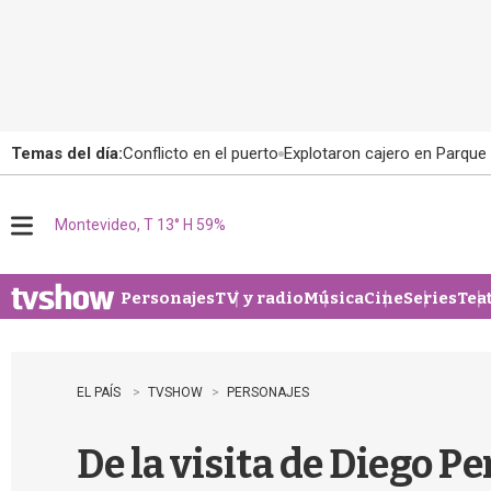
Temas del día:
Conflicto en el puerto
Explotaron cajero en Parque
Montevideo, T 13° H 59%
M
e
n
u
Personajes
TV y radio
Música
Cine
Series
Tea
EL PAÍS
TVSHOW
PERSONAJES
De la visita de Diego Per