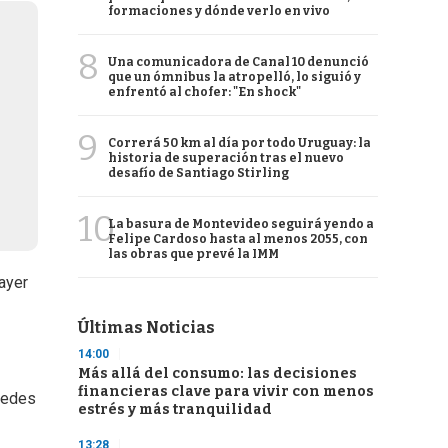
formaciones y dónde verlo en vivo
8
Una comunicadora de Canal 10 denunció
que un ómnibus la atropelló, lo siguió y
enfrentó al chofer: "En shock"
9
Correrá 50 km al día por todo Uruguay: la
historia de superación tras el nuevo
desafío de Santiago Stirling
10
La basura de Montevideo seguirá yendo a
Felipe Cardoso hasta al menos 2055, con
las obras que prevé la IMM
ayer
Últimas Noticias
14:00
Más allá del consumo: las decisiones
financieras clave para vivir con menos
 redes
estrés y más tranquilidad
13:28