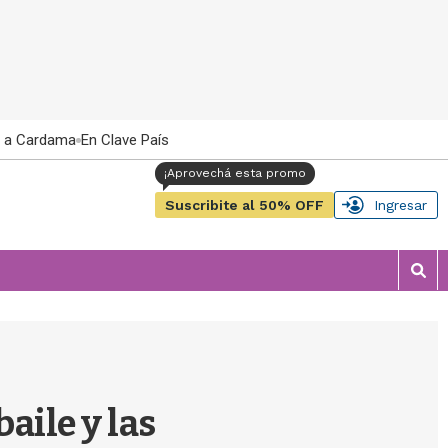
 a Cardama
En Clave País
Suscribite al 50% OFF
Ingresar
M
o
s
t
r
a
r
baile y las
b
�