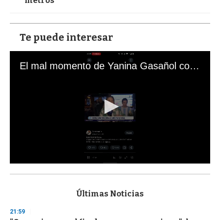
metros
Te puede interesar
El mal momento de Yanina Gasañol con un hincha argentino en "Subrayado"
0
s
e
c
Últimas Noticias
o
n
21:59
d