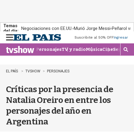
Temas
Negociaciones con EE.UU.
Murió Jorge Messi
Peñarol vs
del día:
Suscribite al 50% OFF
Ingresar
M
e
Personajes
TV y radio
Música
Cine
Series
Te
n
M
u
o
s
t
EL PAÍS
TVSHOW
PERSONAJES
r
a
Críticas por la presencia de
r
b
Natalia Oreiro en entre los
�
s
personajes del año en
q
u
Argentina
e
d