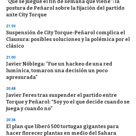
"Que se juegue el fin de semana que viene": la
s
o
postura de Peñarol sobre la fijación del partido
f
ante City Torque
3
3
s
21:59
e
Suspensión de City Torque-Peñarol complica el
c
Clausura: posibles soluciones y la polémica por el
o
n
clásico
d
s
21:00
Javier Nóblega: "Fue un hackeo de una red
lumínica, tomaron una decisión un poco
apresurada"
20:48
Javier Feres tras suspender el partido entre
Torque y Peñarol: “Soy yo el que decide cuando se
juega y cuando no”
20:36
El plan que liberó 500 tortugas gigantes para
hacer florecer plantas en medio del Sahara