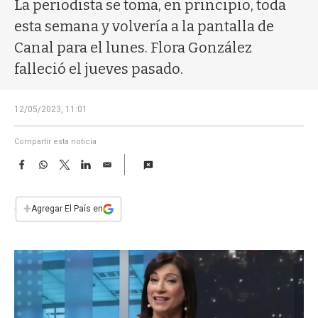
a
La periodista se toma, en principio, toda
esta semana y volvería a la pantalla de
Canal para el lunes. Flora González
falleció el jueves pasado.
12/05/2023, 11:01
Compartir esta noticia
F
W
T
L
E
a
h
w
i
m
c
a
i
n
a
e
t
t
k
i
+
Agregar El País en
b
s
t
e
l
o
A
e
d
o
p
r
I
k
p
n