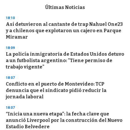
e
c
Últimas Noticias
o
n
18:10
d
Así detuvieron al cantante de trap Nahuel One23
s
o
y a chilenos que explotaron un cajero en Parque
f
Miramar
3
3
s
18:09
e
La policía inmigratoria de Estados Unidos detuvo
c
a un futbolista argentino: "Tiene permiso de
o
n
trabajo vigente"
d
s
18:07
Conflicto en el puerto de Montevideo: TCP
denuncia que el sindicato pidió reducir la
jornada laboral
18:07
“Inicia una nueva etapa”: la fecha clave que
anunció Liverpool por la construcción del Nuevo
Estadio Belvedere