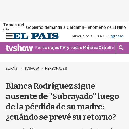
Temas del
Gobierno demanda a Cardama
Fenómeno de El Niño
día:
Suscribite al 50% OFF
Ingresar
M
e
Personajes
TV y radio
Música
Cine
Series
Te
n
M
u
o
s
t
EL PAÍS
TVSHOW
PERSONAJES
r
a
Blanca Rodríguez sigue
r
b
ausente de "Subrayado" luego
�
s
de la pérdida de su madre:
q
u
¿cuándo se prevé su retorno?
e
d