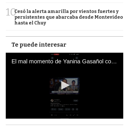
10
Cesó la alerta amarilla por vientos fuertes y
persistentes que abarcaba desde Montevideo
hasta el Chuy
Te puede interesar
El mal momento de Yanina Gasañol con un hincha argentino en "Subrayado"
0
s