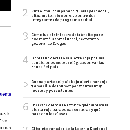
2
Entre "mal compañero" y "mal perdedor",
altísima tensión en vivo entre dos
integrantes de programa radial
3
Cómo fue el siniestro de tránsito por el
que murió Gabriel Rossi, secretario
general de Drogas
4
Gobierno declaró la alerta roja por las
condiciones meteorológicas en varias
zonas del país
5
Buena parte del país bajo alerta naranja
y amarilla de Inumet por vientos muy
fuertes y persistentes
cuenta
6
Director del Sinae explicó qué implica la
alerta roja para zonas costeras y qué
puesto
pasa con las clases
" se
tinues
El boleto ganador de la Lotería Nacional