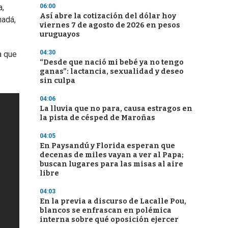
06:00
a,
Así abre la cotización del dólar hoy
nadá,
viernes 7 de agosto de 2026 en pesos
uruguayos
04:30
a que
“Desde que nació mi bebé ya no tengo
ganas”: lactancia, sexualidad y deseo
sin culpa
04:06
La lluvia que no para, causa estragos en
la pista de césped de Maroñas
04:05
En Paysandú y Florida esperan que
decenas de miles vayan a ver al Papa;
buscan lugares para las misas al aire
libre
04:03
En la previa a discurso de Lacalle Pou,
blancos se enfrascan en polémica
interna sobre qué oposición ejercer