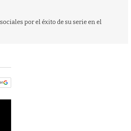
s
q
u
e
ociales por el éxito de su serie en el
d
a
 en