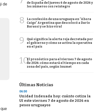
7
de España del jueves 6 de agosto de 2026 y
ji de
los números con reintegro
8
La confesión de una uruguaya en "Ahora
Caigo" Argentina que descolocó a Darío
Barassi y se hizo viral
9
Qué significa la alerta roja decretada por
el gobierno y cómo se activa la operativa
en el país
10
El pronóstico para el viernes 7 de agosto
de 2026: cómo estará el tiempo en cada
zona del país, según Inumet
Últimas Noticias
06:00
Unidad Indexada hoy: cuánto cotiza la
UI este viernes 7 de agosto de 2026 en
pesos uruguayos
 que