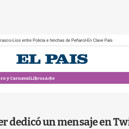
rrasco
Líos entre Policía e hinchas de Peñarol
En Clave País
tro y Carnaval
Libros
Arte
 dedicó un mensaje en Twit