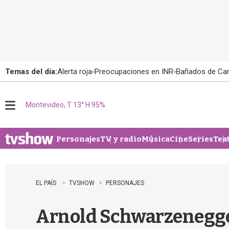
Temas del día:
Alerta roja
Preocupaciones en INR
Bañados de Ca
Montevideo, T 13° H 95%
M
e
n
u
Personajes
TV y radio
Música
Cine
Series
Tea
EL PAÍS
TVSHOW
PERSONAJES
Arnold Schwarzenegger