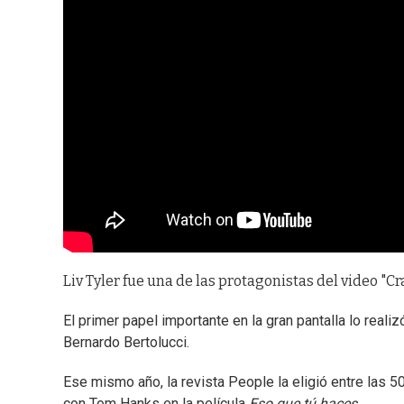
Liv Tyler fue una de las protagonistas del video "C
El primer papel importante en la gran pantalla lo real
Bernardo Bertolucci.
Ese mismo año, la revista People la eligió entre las 
con Tom Hanks en la película
Eso que tú haces
.