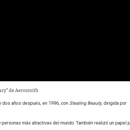
razy" de Aerosmith
izó dos años después, en 1996, con
Stealing Beauty
, dirigida por
50 personas más atractivas del mundo. También realizó un papel j