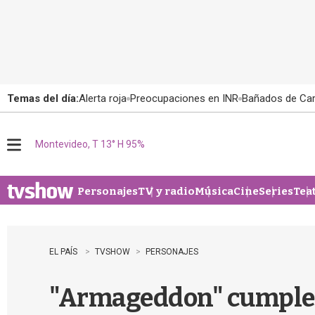
Temas del día:
Alerta roja
Preocupaciones en INR
Bañados de Ca
Montevideo, T 13° H 95%
M
e
n
u
Personajes
TV y radio
Música
Cine
Series
Tea
EL PAÍS
TVSHOW
PERSONAJES
"Armageddon" cumple 2