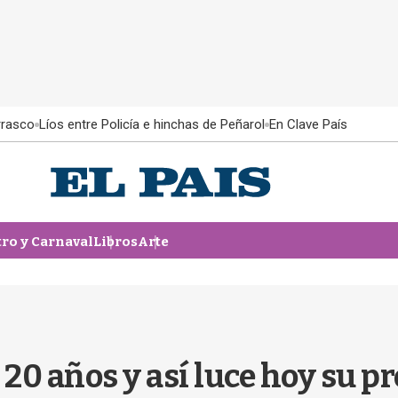
rrasco
Líos entre Policía e hinchas de Peñarol
En Clave País
tro y Carnaval
Libros
Arte
0 años y así luce hoy su p