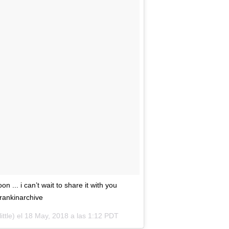
... i can’t wait to share it with you
rankinarchive
ttle) el
18 May, 2018 a las 1:12 PDT