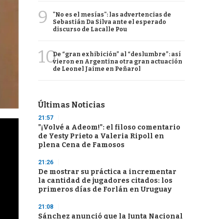
9
"No es el mesías": las advertencias de
Sebastián Da Silva ante el esperado
discurso de Lacalle Pou
10
De “gran exhibición” al “deslumbre”: así
vieron en Argentina otra gran actuación
de Leonel Jaime en Peñarol
Últimas Noticias
21:57
"¡Volvé a Adeom!": el filoso comentario
de Yesty Prieto a Valeria Ripoll en
plena Cena de Famosos
21:26
De mostrar su práctica a incrementar
la cantidad de jugadores citados: los
primeros días de Forlán en Uruguay
21:08
Sánchez anunció que la Junta Nacional