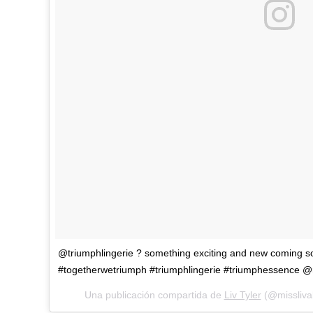
@triumphlingerie ? something exciting and new coming soon 
#togetherwetriumph #triumphlingerie #triumphessence @
Una publicación compartida de
Liv Tyler
(@misslivali