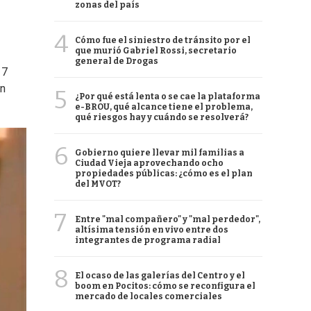
zonas del país
4
Cómo fue el siniestro de tránsito por el
que murió Gabriel Rossi, secretario
general de Drogas
17
en
5
¿Por qué está lenta o se cae la plataforma
e-BROU, qué alcance tiene el problema,
qué riesgos hay y cuándo se resolverá?
6
Gobierno quiere llevar mil familias a
Ciudad Vieja aprovechando ocho
propiedades públicas: ¿cómo es el plan
del MVOT?
7
Entre "mal compañero" y "mal perdedor",
altísima tensión en vivo entre dos
integrantes de programa radial
8
El ocaso de las galerías del Centro y el
boom en Pocitos: cómo se reconfigura el
mercado de locales comerciales