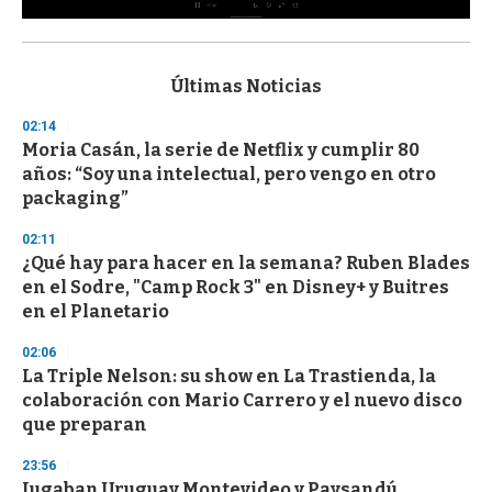
0
s
e
c
Últimas Noticias
o
n
02:14
d
Moria Casán, la serie de Netflix y cumplir 80
s
o
años: “Soy una intelectual, pero vengo en otro
f
packaging”
3
3
s
02:11
e
¿Qué hay para hacer en la semana? Ruben Blades
c
en el Sodre, "Camp Rock 3" en Disney+ y Buitres
o
n
en el Planetario
d
s
02:06
La Triple Nelson: su show en La Trastienda, la
colaboración con Mario Carrero y el nuevo disco
que preparan
23:56
Jugaban Uruguay Montevideo y Paysandú,