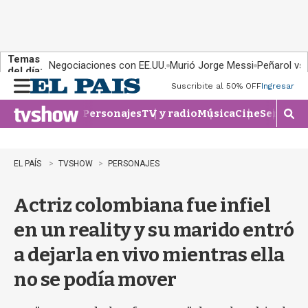
Temas
Negociaciones con EE.UU.
Murió Jorge Messi
Peñarol vs
del día:
Suscribite al 50% OFF
Ingresar
M
e
Personajes
TV y radio
Música
Cine
Series
Te
n
M
u
o
s
t
EL PAÍS
TVSHOW
PERSONAJES
r
a
Actriz colombiana fue infiel
r
b
en un reality y su marido entró
�
s
a dejarla en vivo mientras ella
q
u
no se podía mover
e
d