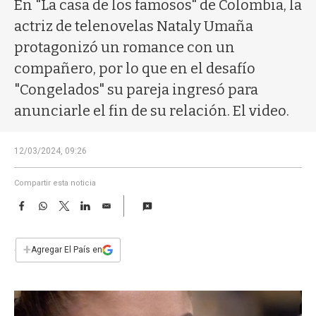
a
En "La casa de los famosos" de Colombia, la
actriz de telenovelas Nataly Umaña
protagonizó un romance con un
compañero, por lo que en el desafío
"Congelados" su pareja ingresó para
anunciarle el fin de su relación. El video.
12/03/2024, 09:26
Compartir esta noticia
F
W
T
L
E
a
h
w
i
m
c
a
i
n
a
e
t
t
k
i
+
Agregar El País en
b
s
t
e
l
o
A
e
d
o
p
r
I
k
p
n