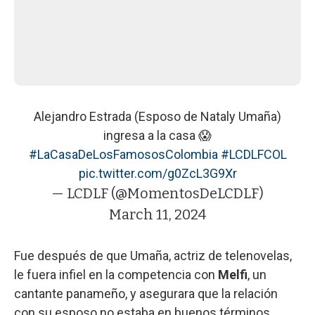
Alejandro Estrada (Esposo de Nataly Umaña)
ingresa a la casa 😱
#LaCasaDeLosFamososColombia
#LCDLFCOL
pic.twitter.com/g0ZcL3G9Xr
— LCDLF (@MomentosDeLCDLF)
March 11, 2024
Fue después de que Umaña, actriz de telenovelas,
le fuera infiel en la competencia con
Melfi
, un
cantante panameño, y asegurara que la relación
con su esposo no estaba en buenos términos.