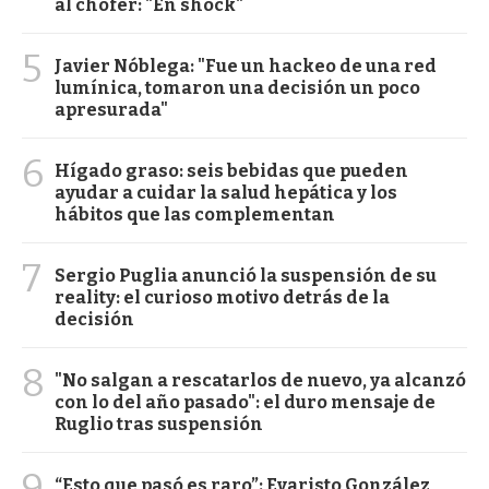
al chofer: "En shock"
5
Javier Nóblega: "Fue un hackeo de una red
lumínica, tomaron una decisión un poco
apresurada"
6
Hígado graso: seis bebidas que pueden
ayudar a cuidar la salud hepática y los
hábitos que las complementan
7
Sergio Puglia anunció la suspensión de su
reality: el curioso motivo detrás de la
decisión
8
"No salgan a rescatarlos de nuevo, ya alcanzó
con lo del año pasado": el duro mensaje de
Ruglio tras suspensión
9
“Esto que pasó es raro”: Evaristo González