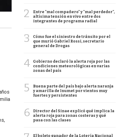
2
Entre "mal compañero" y "mal perdedor",
altísima tensión en vivo entre dos
integrantes de programa radial
3
Cómo fue el siniestro de tránsito por el
que murió Gabriel Rossi, secretario
general de Drogas
4
Gobierno declaró la alerta roja por las
condiciones meteorológicas en varias
zonas del país
5
Buena parte del país bajo alerta naranja
y amarilla de Inumet por vientos muy
 años
fuertes y persistentes
milia
6
Director del Sinae explicó qué implica la
alerta roja para zonas costeras y qué
es,
pasa con las clases
El boleto ganador de la Lotería Nacional