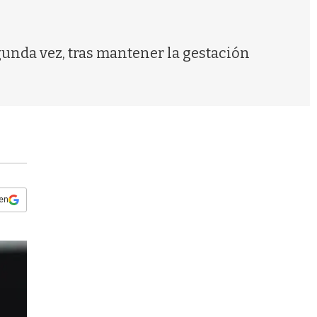
s
q
u
e
unda vez, tras mantener la gestación
d
a
 en