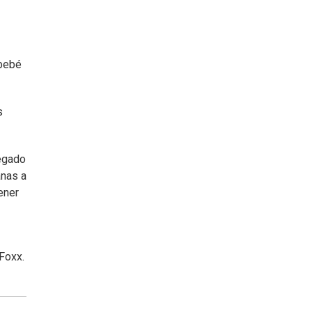
 bebé
s
legado
anas a
ener
Foxx.