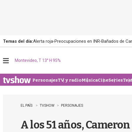
Temas del día:
Alerta roja
Preocupaciones en INR
Bañados de Ca
Montevideo, T 13° H 95%
M
e
n
u
Personajes
TV y radio
Música
Cine
Series
Tea
EL PAÍS
TVSHOW
PERSONAJES
A los 51 años, Cameron