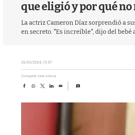
que eligió y por qué no
La actriz Cameron Díaz sorprendió a su
en secreto. "Es increíble", dijo del beb
25/03/2024, 15:07
Compartir esta noticia
F
W
T
L
E
a
h
w
i
m
c
a
i
n
a
e
t
t
k
i
b
s
t
e
l
o
A
e
d
o
p
r
I
k
p
n