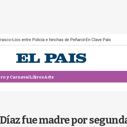
rrasco
Líos entre Policía e hinchas de Peñarol
En Clave País
tro y Carnaval
Libros
Arte
 Díaz fue madre por segunda