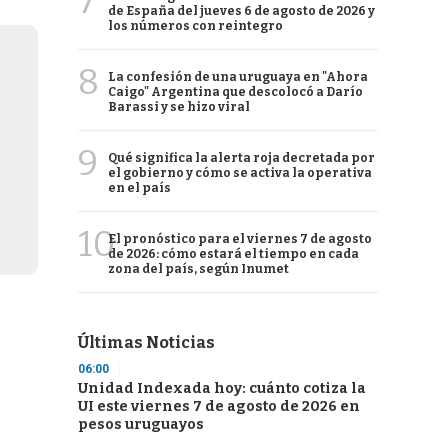
7
de España del jueves 6 de agosto de 2026 y
los números con reintegro
8
La confesión de una uruguaya en "Ahora
Caigo" Argentina que descolocó a Darío
Barassi y se hizo viral
9
Qué significa la alerta roja decretada por
el gobierno y cómo se activa la operativa
en el país
10
El pronóstico para el viernes 7 de agosto
de 2026: cómo estará el tiempo en cada
zona del país, según Inumet
Últimas Noticias
06:00
Unidad Indexada hoy: cuánto cotiza la
UI este viernes 7 de agosto de 2026 en
pesos uruguayos