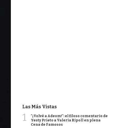
Las Más Vistas
1
"¡Volvé a Adeom!": el filoso comentario de
Yesty Prieto a Valeria Ripoll en plena
Cena de Famosos