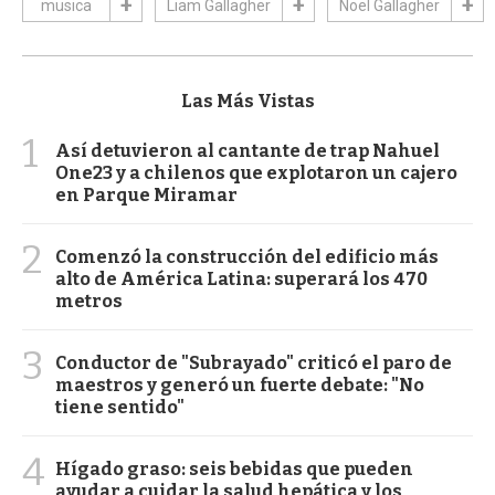
musica
Liam Gallagher
Noel Gallagher
Las Más Vistas
1
Así detuvieron al cantante de trap Nahuel
One23 y a chilenos que explotaron un cajero
en Parque Miramar
2
Comenzó la construcción del edificio más
alto de América Latina: superará los 470
metros
3
Conductor de "Subrayado" criticó el paro de
maestros y generó un fuerte debate: "No
tiene sentido"
4
Hígado graso: seis bebidas que pueden
ayudar a cuidar la salud hepática y los