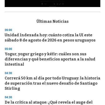
0
s
e
c
Últimas Noticias
o
n
06:00
d
Unidad Indexada hoy: cuánto cotiza la UI este
s
o
sábado 8 de agosto de 2026 en pesos uruguayos
f
3
05:00
3
s
Yogur, yogur griego y kéfir: cuáles son sus
e
diferencias y qué beneficios aportan a la salud
c
intestinal
o
n
d
04:30
s
Correrá 50 km al día por todo Uruguay: la historia
de superación tras el nuevo desafío de Santiago
Stirling
04:30
De la crítica al ataque: ¿Qué revela el auge del