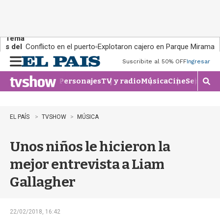
Tema
s del
Conflicto en el puerto
Explotaron cajero en Parque Miramar
día:
Suscribite al 50% OFF
Ingresar
M
e
Personajes
TV y radio
Música
Cine
Series
Te
n
M
u
o
s
t
EL PAÍS
TVSHOW
MÚSICA
r
a
Unos niños le hicieron la
r
b
mejor entrevista a Liam
�
s
Gallagher
q
u
e
d
22/02/2018, 16:42