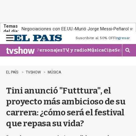
Temas
Negociaciones con EE.UU.
Murió Jorge Messi
Peñarol vs
del día:
Suscribite al 50% OFF
Ingresar
M
e
Personajes
TV y radio
Música
Cine
Series
Te
n
M
u
o
s
t
EL PAÍS
TVSHOW
MÚSICA
r
a
Tini anunció "Futttura", el
r
b
proyecto más ambicioso de su
�
s
carrera: ¿cómo será el festival
q
u
que repasa su vida?
e
d