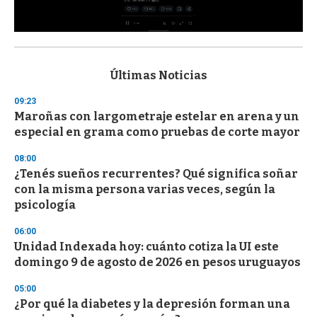
0
s
e
c
Últimas Noticias
o
n
09:23
d
Maroñas con largometraje estelar en arena y un
s
o
especial en grama como pruebas de corte mayor
f
3
08:00
3
s
¿Tenés sueños recurrentes? Qué significa soñar
e
con la misma persona varias veces, según la
c
psicología
o
n
d
06:00
s
Unidad Indexada hoy: cuánto cotiza la UI este
domingo 9 de agosto de 2026 en pesos uruguayos
05:00
¿Por qué la diabetes y la depresión forman una