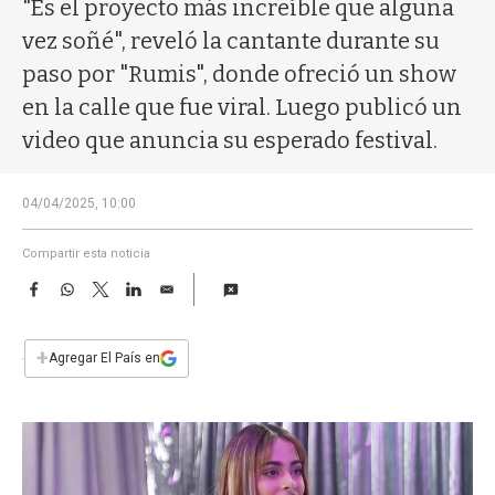
a
"Es el proyecto más increíble que alguna
vez soñé", reveló la cantante durante su
paso por "Rumis", donde ofreció un show
en la calle que fue viral. Luego publicó un
video que anuncia su esperado festival.
04/04/2025, 10:00
Compartir esta noticia
F
W
T
L
E
a
h
w
i
m
c
a
i
n
a
e
t
t
k
i
+
Agregar El País en
b
s
t
e
l
o
A
e
d
o
p
r
I
k
p
n