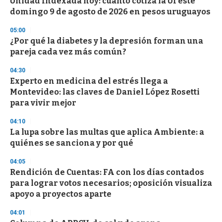
Unidad Indexada hoy: cuánto cotiza la UI este
s
o
domingo 9 de agosto de 2026 en pesos uruguayos
f
3
05:00
3
s
¿Por qué la diabetes y la depresión forman una
e
pareja cada vez más común?
c
o
04:30
n
d
Experto en medicina del estrés llega a
s
Montevideo: las claves de Daniel López Rosetti
para vivir mejor
04:10
La lupa sobre las multas que aplica Ambiente: a
quiénes se sanciona y por qué
04:05
Rendición de Cuentas: FA con los días contados
para lograr votos necesarios; oposición visualiza
apoyo a proyectos aparte
04:01