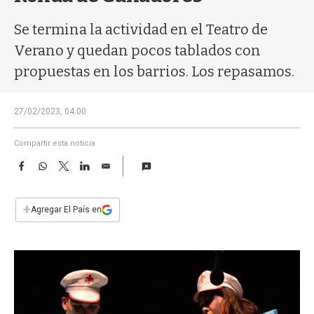
a
Se termina la actividad en el Teatro de
Verano y quedan pocos tablados con
propuestas en los barrios. Los repasamos.
27/02/2023, 04:00
Compartir esta noticia
F
W
T
L
E
a
h
w
i
m
c
a
i
n
a
e
t
t
k
i
+
Agregar El País en
b
s
t
e
l
o
A
e
d
o
p
r
I
k
p
n