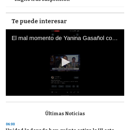
Te puede interesar
El mal momento de Yanina Gasañol con un hincha argentino en "Subrayado"
0
s
e
c
Últimas Noticias
o
n
06:00
d