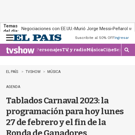
Temas
Negociaciones con EE.UU.
Murió Jorge Messi
Peñarol vs
del día:
Suscribite al 50% OFF
Ingresar
M
e
Personajes
TV y radio
Música
Cine
Series
Te
n
M
u
o
s
t
EL PAÍS
TVSHOW
MÚSICA
r
a
AGENDA
r
b
Tablados Carnaval 2023: la
�
s
programación para hoy lunes
q
u
27 de febrero y el fin de la
e
d
Ronda de Ganadores