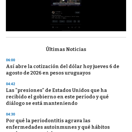
0
s
e
c
Últimas Noticias
o
n
06:00
d
Así abre la cotización del dólar hoy jueves 6 de
s
o
agosto de 2026 en pesos uruguayos
f
3
04:42
3
s
Las "presiones" de Estados Unidos que ha
e
recibido el gobierno en este período y qué
c
diálogo se está manteniendo
o
n
d
04:30
s
Por qué la periodontitis agrava las
enfermedades autoinmunes y qué hábitos