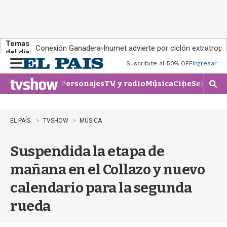
Temas
Conexión Ganadera
Inumet advierte por ciclón extratropi
del día:
Suscribite al 50% OFF
Ingresar
M
e
Personajes
TV y radio
Música
Cine
Series
Te
n
M
u
o
s
t
EL PAÍS
TVSHOW
MÚSICA
r
a
Suspendida la etapa de
r
b
mañana en el Collazo y nuevo
�
s
calendario para la segunda
q
u
rueda
e
d