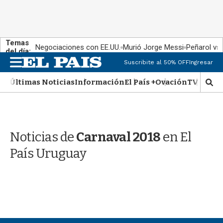
Temas
Negociaciones con EE.UU.
Murió Jorge Messi
Peñarol vs
del día:
M
Suscribite al 50% OFF
Ingresar
e
n
Últimas Noticias
Información
El País +
Ovación
TV Show
M
u
o
s
t
r
Noticias de
Carnaval 2018
en El
a
r
País Uruguay
b
�
s
q
u
e
d