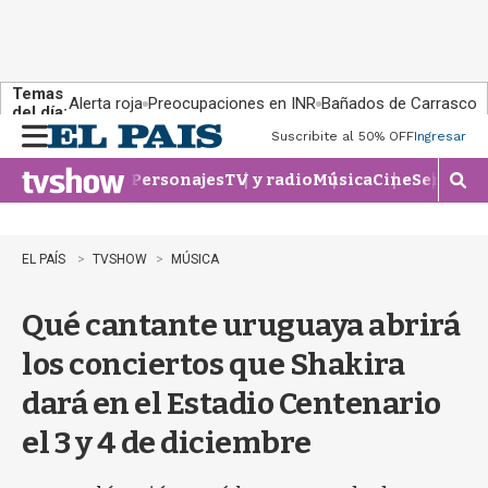
Temas
Alerta roja
Preocupaciones en INR
Bañados de Carrasco
del día:
Suscribite al 50% OFF
Ingresar
M
e
Personajes
TV y radio
Música
Cine
Series
Te
n
M
u
o
s
t
EL PAÍS
TVSHOW
MÚSICA
r
a
Qué cantante uruguaya abrirá
r
b
los conciertos que Shakira
�
s
dará en el Estadio Centenario
q
u
el 3 y 4 de diciembre
e
d