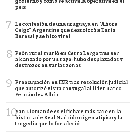
gobierno y cómo se activa la operativa en el
país
7
La confesión de una uruguaya en "Ahora
Caigo" Argentina que descolocó a Darío
Barassi y se hizo viral
8
Peón rural murió en Cerro Largo tras ser
alcanzado por un rayo; hubo desplazados y
destrozos en varias zonas
9
Preocupación en INR tras resolución judicial
que autorizó visita conyugal al líder narco
Fernández Albín
10
Yan Diomande es el fichaje más caro en la
historia de Real Madrid: origen atípico y la
tragedia que lo fortaleció