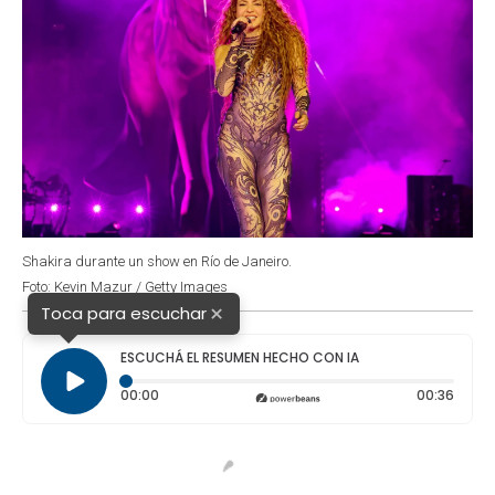
Shakira durante un show en Río de Janeiro.
Foto: Kevin Mazur / Getty Images
×
Toca para escuchar
ESCUCHÁ EL RESUMEN HECHO CON IA
Tiempo transcurrido: 0 segundos
Durac
00:00
00:36