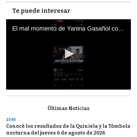
Te puede interesar
El mal momento de Yanina Gasañol con un hincha argentino en "Subrayado"
0
s
e
c
Últimas Noticias
o
n
23:45
d
Conocé los resultados de la Quiniela y la Tómbola
s
o
nocturna del jueves 6 de agosto de 2026
f