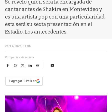
a
Se reveló quién será la encargada de
cantar antes de Shakira en Montevideo y
es una artista pop con una particularidad:
esta será su sexta presentación en el
Estadio. Los antecedentes.
26/11/2025, 11:06
Compartir esta noticia
F
W
T
L
E
a
h
w
i
m
c
a
i
n
a
e
t
t
k
i
+
Agregar El País en
b
s
t
e
l
o
A
e
d
o
p
r
I
k
p
n