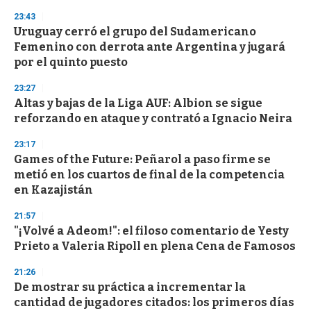
3
23:43
3
s
Uruguay cerró el grupo del Sudamericano
e
Femenino con derrota ante Argentina y jugará
c
por el quinto puesto
o
n
d
23:27
s
Altas y bajas de la Liga AUF: Albion se sigue
reforzando en ataque y contrató a Ignacio Neira
23:17
Games of the Future: Peñarol a paso firme se
metió en los cuartos de final de la competencia
en Kazajistán
21:57
"¡Volvé a Adeom!": el filoso comentario de Yesty
Prieto a Valeria Ripoll en plena Cena de Famosos
21:26
De mostrar su práctica a incrementar la
cantidad de jugadores citados: los primeros días