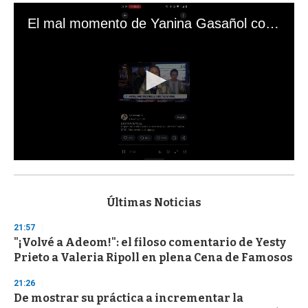
El mal momento de Yanina Gasañol con un hincha argentino en "Subrayado"
0
s
e
c
Últimas Noticias
o
n
21:57
d
"¡Volvé a Adeom!": el filoso comentario de Yesty
s
o
Prieto a Valeria Ripoll en plena Cena de Famosos
f
3
21:26
3
s
De mostrar su práctica a incrementar la
e