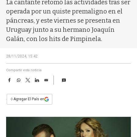
a
La cantante retomó las actividades tras ser
operada por un quiste premaligno en el
páncreas, y este viernes se presenta en
Uruguay junto a su hermano Joaquín
Galán, con los hits de Pimpinela.
28/11/2024, 15:42
Compartir esta noticia
F
W
T
L
E
a
h
w
i
m
c
a
i
n
a
e
t
t
k
i
+
Agregar El País en
b
s
t
e
l
o
A
e
d
o
p
r
I
k
p
n