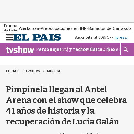
Temas
Alerta roja
Preocupaciones en INR
Bañados de Carrasco
del día:
Suscribite al 50% OFF
Ingresar
M
e
Personajes
TV y radio
Música
Cine
Series
Te
n
M
u
o
s
t
EL PAÍS
TVSHOW
MÚSICA
r
a
Pimpinela llegan al Antel
r
b
Arena con el show que celebra
�
s
41 años de historia y la
q
u
recuperación de Lucía Galán
e
d