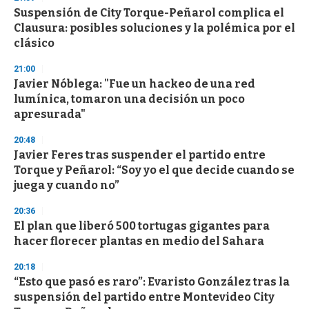
e
Suspensión de City Torque-Peñarol complica el
c
Clausura: posibles soluciones y la polémica por el
o
n
clásico
d
s
21:00
Javier Nóblega: "Fue un hackeo de una red
lumínica, tomaron una decisión un poco
apresurada"
20:48
Javier Feres tras suspender el partido entre
Torque y Peñarol: “Soy yo el que decide cuando se
juega y cuando no”
20:36
El plan que liberó 500 tortugas gigantes para
hacer florecer plantas en medio del Sahara
20:18
“Esto que pasó es raro”: Evaristo González tras la
suspensión del partido entre Montevideo City