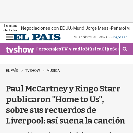
Temas
Negociaciones con EE.UU.
Murió Jorge Messi
Peñarol vs
del día:
Suscribite al 50% OFF
Ingresar
M
e
Personajes
TV y radio
Música
Cine
Series
Te
n
M
u
o
s
t
EL PAÍS
TVSHOW
MÚSICA
r
a
Paul McCartney y Ringo Starr
r
b
publicaron "Home to Us",
�
s
sobre sus recuerdos de
q
u
Liverpool: así suena la canción
e
d