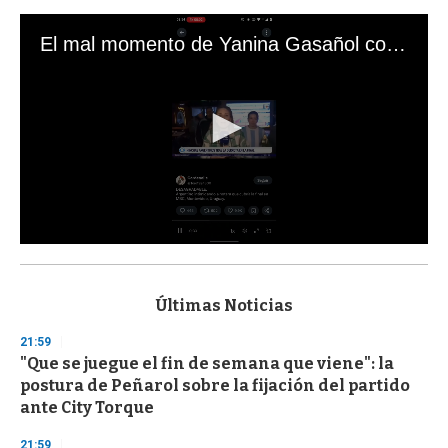
El mal momento de Yanina Gasañol con un hincha argentino en "Subrayado"
0
s
e
c
Últimas Noticias
o
n
21:59
d
"Que se juegue el fin de semana que viene": la
s
o
postura de Peñarol sobre la fijación del partido
f
ante City Torque
3
3
s
21:59