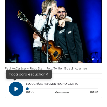
Paul McCartney y Ringo Starr.
Foto: Twitter @paulmccartney.
×
Toca para escuchar
ESCUCHÁ EL RESUMEN HECHO CON IA
Tiempo transcurrido: 0 segundos
Durac
00:00
00:32