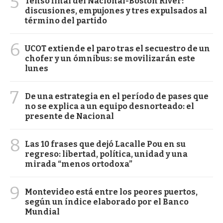
5
Tenso final del Nacional-Boston River:
discusiones, empujones y tres expulsados al
término del partido
6
UCOT extiende el paro tras el secuestro de un
chofer y un ómnibus: se movilizarán este
lunes
7
De una estrategia en el período de pases que
no se explica a un equipo desnorteado: el
presente de Nacional
8
Las 10 frases que dejó Lacalle Pou en su
regreso: libertad, política, unidad y una
mirada “menos ortodoxa”
9
Montevideo está entre los peores puertos,
según un índice elaborado por el Banco
Mundial