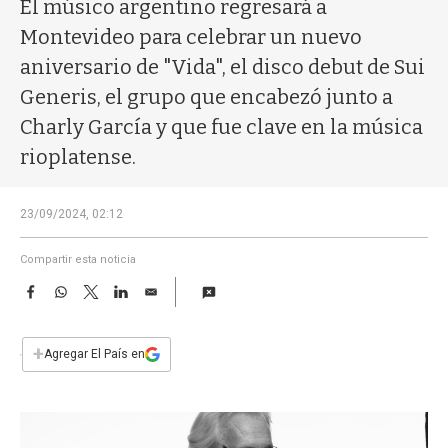
a
El músico argentino regresará a
Montevideo para celebrar un nuevo
aniversario de "Vida", el disco debut de Sui
Generis, el grupo que encabezó junto a
Charly García y que fue clave en la música
rioplatense.
23/09/2024, 02:12
Compartir esta noticia
F
W
T
L
E
a
h
w
i
m
c
a
i
n
a
e
t
t
k
i
+
Agregar El País en
b
s
t
e
l
o
A
e
d
o
p
r
I
k
p
n