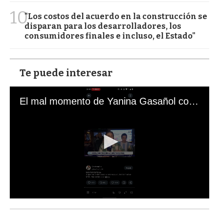
10
"Los costos del acuerdo en la construcción se
disparan para los desarrolladores, los
consumidores finales e incluso, el Estado"
Te puede interesar
El mal momento de Yanina Gasañol con un hincha argentino en "Subrayado"
0
s
e