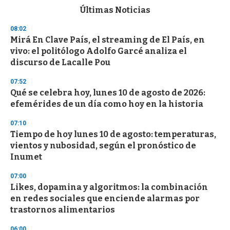
c
Últimas Noticias
o
n
08:02
d
Mirá En Clave País, el streaming de El País, en
s
o
vivo: el politólogo Adolfo Garcé analiza el
f
discurso de Lacalle Pou
3
3
s
07:52
e
Qué se celebra hoy, lunes 10 de agosto de 2026:
c
efemérides de un día como hoy en la historia
o
n
d
07:10
s
Tiempo de hoy lunes 10 de agosto: temperaturas,
vientos y nubosidad, según el pronóstico de
Inumet
07:00
Likes, dopamina y algoritmos: la combinación
en redes sociales que enciende alarmas por
trastornos alimentarios
06:00