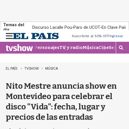
Temas del
Discurso Lacalle Pou
Paro de UCOT
En Clave País
día:
Suscribite al 50% OFF
Ingresar
M
e
Personajes
TV y radio
Música
Cine
Series
Te
n
M
u
o
s
t
EL PAÍS
TVSHOW
MÚSICA
r
a
Nito Mestre anuncia show en
r
b
Montevideo para celebrar el
�
s
disco "Vida": fecha, lugar y
q
u
precios de las entradas
e
d