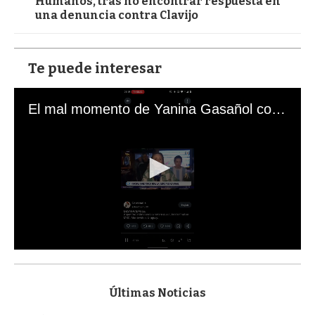
Humanos, tras no encontrar respuesta en
una denuncia contra Clavijo
Te puede interesar
El mal momento de Yanina Gasañol con un hincha argentino en "Subrayado"
0
s
e
c
Últimas Noticias
o
n