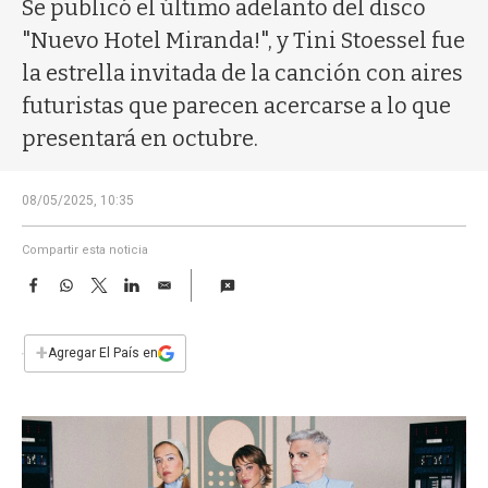
a
Se publicó el último adelanto del disco
"Nuevo Hotel Miranda!", y Tini Stoessel fue
la estrella invitada de la canción con aires
futuristas que parecen acercarse a lo que
presentará en octubre.
08/05/2025, 10:35
Compartir esta noticia
F
W
T
L
E
a
h
w
i
m
c
a
i
n
a
e
t
t
k
i
+
Agregar El País en
b
s
t
e
l
o
A
e
d
o
p
r
I
k
p
n