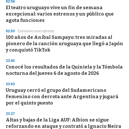
02:04
d
El teatro uruguayo vive un fin de semana
s
o
excepcional: varios estrenos y un público que
f
agota funciones
3
3
s
02:03
Exclusivo suscriptores
e
100 años de Aníbal Sampayo: tres miradas al
c
pionero de la canción uruguaya que llegó a Japón
o
n
y conquistó TikTok
d
s
23:45
Conocé los resultados de la Quiniela y la Tómbola
nocturna del jueves 6 de agosto de 2026
23:43
Uruguay cerró el grupo del Sudamericano
Femenino con derrota ante Argentina y jugará
por el quinto puesto
23:27
Altas y bajas de la Liga AUF: Albion se sigue
reforzando en ataque y contrató a Ignacio Neira