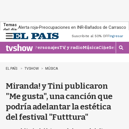
Temas
Alerta roja
Preocupaciones en INR
Bañados de Carrasco
del día:
Suscribite al 50% OFF
Ingresar
M
e
Personajes
TV y radio
Música
Cine
Series
Te
n
M
u
o
s
t
EL PAÍS
TVSHOW
MÚSICA
r
a
Miranda! y Tini publicaron
r
b
"Me gusta", una canción que
�
s
podría adelantar la estética
q
u
del festival "Futttura"
e
d