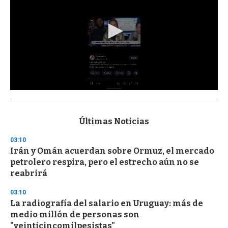
0
s
e
c
Últimas Noticias
o
n
03:10
d
Irán y Omán acuerdan sobre Ormuz, el mercado
s
o
petrolero respira, pero el estrecho aún no se
f
reabrirá
3
3
s
03:10
e
La radiografía del salario en Uruguay: más de
c
medio millón de personas son
o
n
"veinticincomilpesistas"