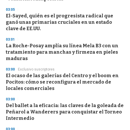
d
s
03:05
El-Sayed, quién es el progresista radical que
ganó unas primarias cruciales en un estado
clave de EE.UU.
03:01
La Roche-Posay amplía su línea Mela B3 con un
tratamiento para manchas y firmeza en pieles
maduras
03:00
Exclusivo suscriptores
El ocaso de las galerías del Centro y el boom en
Pocitos: cómo se reconfigura el mercado de
locales comerciales
03:00
Del ballet a la eficacia: las claves de la goleada de
Peñarol a Wanderers para conquistar el Torneo
Intermedio
03:00