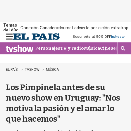
Temas
Conexión Ganadera
Inumet advierte por ciclón extratropi
del día:
Suscribite al 50% OFF
Ingresar
M
e
Personajes
TV y radio
Música
Cine
Series
Te
n
M
u
o
s
t
EL PAÍS
TVSHOW
MÚSICA
r
a
Los Pimpinela antes de su
r
b
nuevo show en Uruguay: "Nos
�
s
motiva la pasión y el amar lo
q
u
que hacemos"
e
d