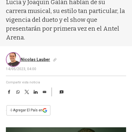
a
Lucía y Joaquín Galán hablan de su
carrera musical, su estilo tan particular, la
vigencia del dueto y el show que
presentarán por primera vez en el Antel
Arena.
Nicolas Lauber
14/05/2023, 04:00
Compartir esta noticia
F
W
T
L
E
a
h
w
i
m
c
a
i
n
a
e
t
t
k
i
+
Agregar El País en
b
s
t
e
l
o
A
e
d
o
p
r
I
k
p
n