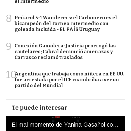
el Intermedio
8
Peñarol 5-1 Wanderers: el Carbonero es el
bicampeón del Torneo Intermedio con
goleada incluida - EL PAÍS Uruguay
9
Conexión Ganadera: Justicia prorrogó las
cautelares; Cabral denunció amenazas y
Carrasco reclamó traslados
10
Argentina que trabaja como niñera en EE.UU.
fue arrestada por el ICE cuando iba a ver un
partido del Mundial
Te puede interesar
El mal momento de Yanina Gasañol con un hincha argentino en "Subrayado"