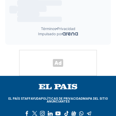
EL PAÍS STAFF
AYUDA
POLÍTICAS DE PRIVACIDAD
MAPA DEL SITIO
ANUNCIANTES
f
t
i
l
y
t
g
w
t