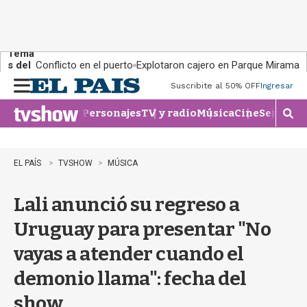
Tema
s del
Conflicto en el puerto
Explotaron cajero en Parque Miramar
día:
Suscribite al 50% OFF
Ingresar
M
e
Personajes
TV y radio
Música
Cine
Series
Te
n
M
u
o
s
t
EL PAÍS
TVSHOW
MÚSICA
r
a
Lali anunció su regreso a
r
b
Uruguay para presentar "No
�
s
vayas a atender cuando el
q
u
demonio llama": fecha del
e
d
show