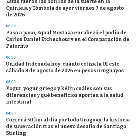
Estas fueron las bolillas de la suerte en la
s
o
Quiniela y Tómbola de ayer viernes 7 de agosto
f
de 2026
3
3
s
06:38
e
Paso a paso, Equal Mostaza encabezó el podio de
c
Carlos Daniel Etchechoury en el Comparación de
o
n
Palermo
d
s
06:00
Unidad Indexada hoy: cuánto cotiza la UI este
sábado 8 de agosto de 2026 en pesos uruguayos
05:00
Yogur, yogur griego y kéfir: cuáles son sus
diferencias y qué beneficios aportan a la salud
intestinal
04:30
Correrá 50 km al día por todo Uruguay: la historia
de superación tras el nuevo desafío de Santiago
Stirling