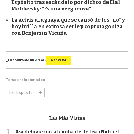
Espósito tras escándalo por dichos de Eial
Moldavsky: "Es una vergüenza"
La actriz uruguaya que se cansó de los "no" y
hoy brilla en exitosa serie y coprotagoniza
con Benjamín Vicuña
¿Encontraste un error?
Reportar
Temas relacionados
Lali Espósito
Las Más Vistas
1
Así detuvieron al cantante de trap Nahuel