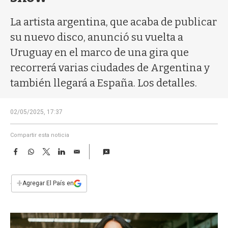
a
La artista argentina, que acaba de publicar
su nuevo disco, anunció su vuelta a
Uruguay en el marco de una gira que
recorrerá varias ciudades de Argentina y
también llegará a España. Los detalles.
02/05/2025, 17:37
Compartir esta noticia
F
W
T
L
E
a
h
w
i
m
c
a
i
n
a
e
t
t
k
i
+
Agregar El País en
b
s
t
e
l
o
A
e
d
o
p
r
I
k
p
n