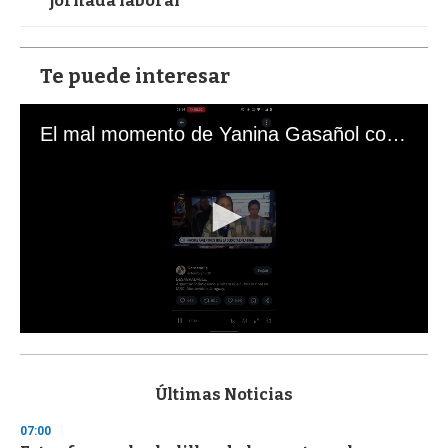
jornada laboral
Te puede interesar
El mal momento de Yanina Gasañol con un hincha argentino en "Subrayado"
0
s
e
c
Últimas Noticias
o
n
07:00
d