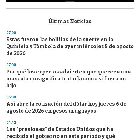
0
s
e
c
Últimas Noticias
o
n
07:00
d
Estas fueron las bolillas de la suerte en la
s
o
Quiniela y Tómbola de ayer miércoles 5 de agosto
f
de 2026
3
3
s
07:00
e
Por qué los expertos advierten que querer a una
c
mascota no significa tratarla como si fuera un
o
n
hijo
d
s
06:00
Así abre la cotización del dólar hoy jueves 6 de
agosto de 2026 en pesos uruguayos
04:42
Las "presiones" de Estados Unidos que ha
recibido el gobierno en este período y qué