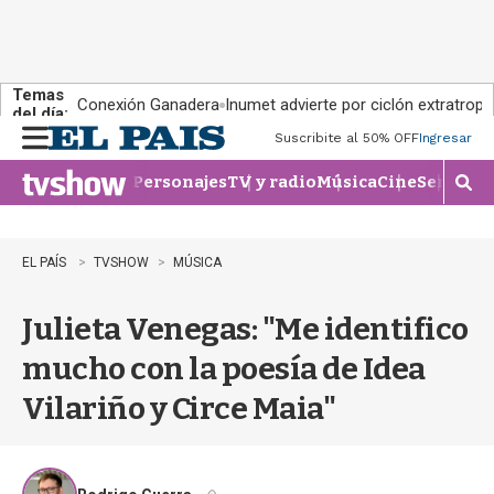
Temas
Conexión Ganadera
Inumet advierte por ciclón extratropi
del día:
Suscribite al 50% OFF
Ingresar
M
e
Personajes
TV y radio
Música
Cine
Series
Te
n
M
u
o
s
t
EL PAÍS
TVSHOW
MÚSICA
r
a
Julieta Venegas: "Me identifico
r
b
mucho con la poesía de Idea
�
s
Vilariño y Circe Maia"
q
u
e
d