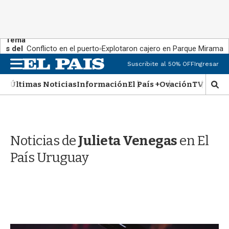
Tema
s del
Conflicto en el puerto
Explotaron cajero en Parque Miramar
día:
M
Suscribite al 50% OFF
Ingresar
e
n
Últimas Noticias
Información
El País +
Ovación
TV Show
M
u
o
s
t
r
Noticias de
Julieta Venegas
en El
a
r
País Uruguay
b
�
s
q
u
e
d