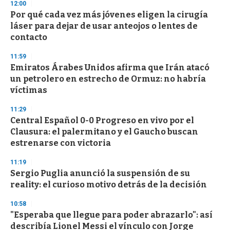
12:00
d
Por qué cada vez más jóvenes eligen la cirugía
s
o
láser para dejar de usar anteojos o lentes de
f
contacto
3
3
s
11:59
e
Emiratos Árabes Unidos afirma que Irán atacó
c
un petrolero en estrecho de Ormuz: no habría
o
n
víctimas
d
s
11:29
Central Español 0-0 Progreso en vivo por el
Clausura: el palermitano y el Gaucho buscan
estrenarse con victoria
11:19
Sergio Puglia anunció la suspensión de su
reality: el curioso motivo detrás de la decisión
10:58
"Esperaba que llegue para poder abrazarlo": así
describía Lionel Messi el vínculo con Jorge