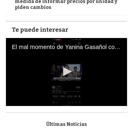
medida de informar precios por unidad y
piden cambios
Te puede interesar
El mal momento de Yanina Gasañol con un hincha argentino en "Subrayado"
0
s
e
c
Últimas Noticias
o
n