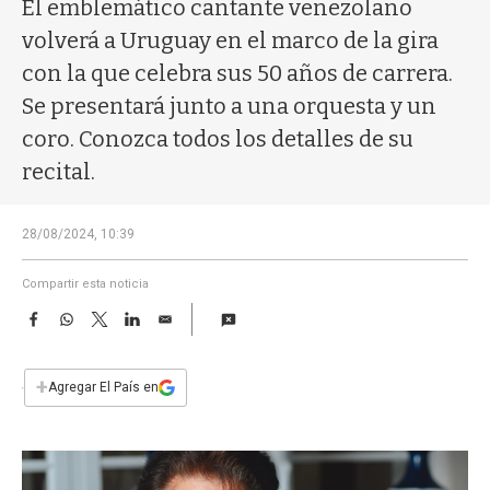
a
El emblemático cantante venezolano
volverá a Uruguay en el marco de la gira
con la que celebra sus 50 años de carrera.
Se presentará junto a una orquesta y un
coro. Conozca todos los detalles de su
recital.
28/08/2024, 10:39
Compartir esta noticia
F
W
T
L
E
a
h
w
i
m
c
a
i
n
a
e
t
t
k
i
+
Agregar El País en
b
s
t
e
l
o
A
e
d
o
p
r
I
k
p
n