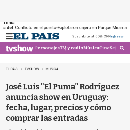
Tema
s del
Conflicto en el puerto
Explotaron cajero en Parque Miramar
día:
Suscribite al 50% OFF
Ingresar
M
e
Personajes
TV y radio
Música
Cine
Series
Te
n
M
u
o
s
t
EL PAÍS
TVSHOW
MÚSICA
r
a
José Luis "El Puma" Rodríguez
r
b
anuncia show en Uruguay:
�
s
fecha, lugar, precios y cómo
q
u
comprar las entradas
e
d