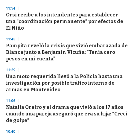
o
n
11:54
d
Orsi recibe a los intendentes para establecer
s
o
una “coordinación permanente” por efectos de
f
El Niño
3
3
s
11:43
e
Pampita reveló la crisis que vivió embarazada de
c
Blanca junto a Benjamín Vicuña: "Tenía cero
o
n
pesos en mi cuenta"
d
s
11:29
Una moto requerida llevó a la Policía hasta una
investigación por posible tráfico interno de
armas en Montevideo
11:06
Natalia Oreiro y el drama que vivió a los 17 años
cuando una pareja aseguró que era su hija: “Crecí
de golpe”
10:40