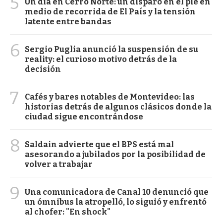
5
Un día en Cerro Norte: un disparo en el pie en
medio de recorrida de El País y la tensión
latente entre bandas
6
Sergio Puglia anunció la suspensión de su
reality: el curioso motivo detrás de la
decisión
7
Cafés y bares notables de Montevideo: las
historias detrás de algunos clásicos donde la
ciudad sigue encontrándose
8
Saldain advierte que el BPS está mal
asesorando a jubilados por la posibilidad de
volver a trabajar
9
Una comunicadora de Canal 10 denunció que
un ómnibus la atropelló, lo siguió y enfrentó
al chofer: "En shock"