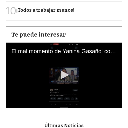
10
¡Todos a trabajar menos!
Te puede interesar
El mal momento de Yanina Gasañol con un hincha argentino en "Subrayado"
0
s
e
c
Últimas Noticias