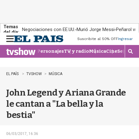
Temas
Negociaciones con EE.UU.
Murió Jorge Messi
Peñarol vs
del día:
Suscribite al 50% OFF
Ingresar
M
e
Personajes
TV y radio
Música
Cine
Series
Te
n
M
u
o
s
t
EL PAÍS
TVSHOW
MÚSICA
r
a
John Legend y Ariana Grande
r
b
le cantan a "La bella y la
�
s
bestia"
q
u
e
d
06/03/2017, 16:36