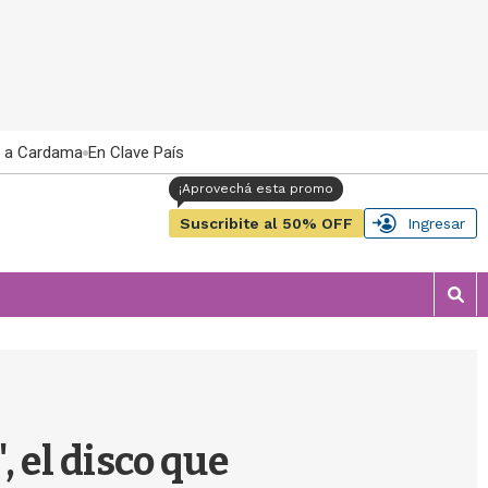
 a Cardama
En Clave País
Suscribite al 50% OFF
Ingresar
M
o
s
t
r
a
r
 el disco que
b
�