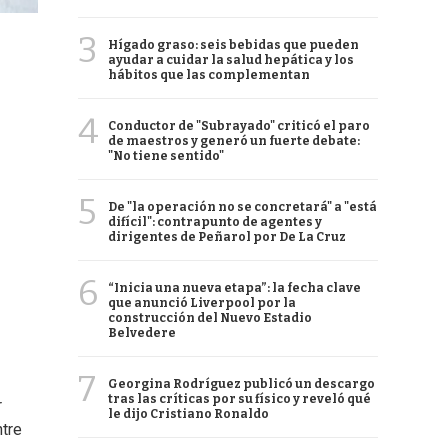
3
Hígado graso: seis bebidas que pueden
ayudar a cuidar la salud hepática y los
hábitos que las complementan
4
Conductor de "Subrayado" criticó el paro
de maestros y generó un fuerte debate:
"No tiene sentido"
5
De "la operación no se concretará" a "está
difícil": contrapunto de agentes y
dirigentes de Peñarol por De La Cruz
6
“Inicia una nueva etapa”: la fecha clave
que anunció Liverpool por la
construcción del Nuevo Estadio
Belvedere
7
Georgina Rodríguez publicó un descargo
tras las críticas por su físico y reveló qué
r
le dijo Cristiano Ronaldo
ntre