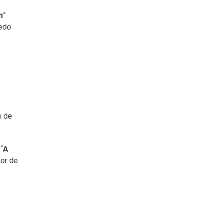
n
”
iedo
s de
“
A
jor de