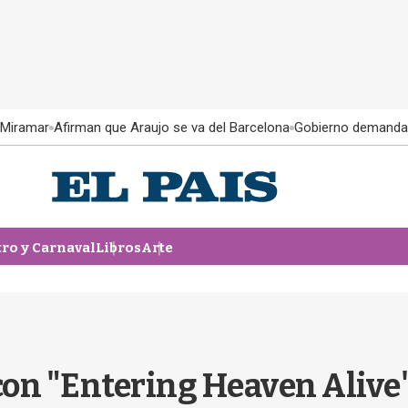
 Miramar
Afirman que Araujo se va del Barcelona
Gobierno demanda
tro y Carnaval
Libros
Arte
on "Entering Heaven Alive",