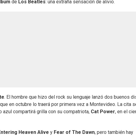
lbum
de
Los Beatles
: una extraña sensación de alivio.
te
. El hombre que hizo del rock su lenguaje lanzó dos buenos d
e en octubre lo traerá por primera vez a Montevideo. La cita s
elo azul compartirá grilla con su compatriota,
Cat Power
, en el cie
Entering Heaven Alive
y
Fear of The Dawn
, pero también hay