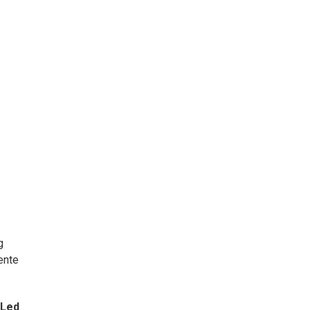
g
ente
Led