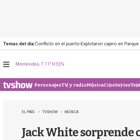
Temas del día:
Conflicto en el puerto
Explotaron cajero en Parque
Montevideo, T 11° H 55%
M
e
n
u
Personajes
TV y radio
Música
Cine
Series
Tea
EL PAÍS
TVSHOW
MÚSICA
Jack White sorprende c