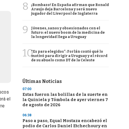
8
¡Bombazo! En España afirman que Ronald
Araujo deja Barcelona y será nuevo
jugador del Liverpool de Inglaterra
9
Jóvenes, sanos y obsesionados con el
futuro: el nuevo boom de la medicina de
la longevidad llega a Uruguay
10
“Es para elegidos”: Forlán contó qué lo
motivó para dirigir a Uruguay y el récord
de su abuelo como DT de la Celeste
Últimas Noticias
07:00
iscos
Estas fueron las bolillas de la suerte en
erá el
la Quiniela y Tómbola de ayer viernes 7
de agosto de 2026
rre
06:38
Paso a paso, Equal Mostaza encabezó el
podio de Carlos Daniel Etchechoury en