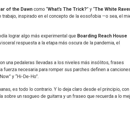
ar of the Dawn
como “
What’s The Trick?
” y “
The White Rave
e trabajo, inspirado en el concepto de la eosofobia —o sea, el m
día lograr algo más experimental que
Boarding Reach House
visceral respuesta a la etapa más oscura de la pandemia, el
on una pedaleras llevadas a los niveles más insólitos, frases
la fuerza necesaria para romper sus parches definen a cancione
 Now” y “Hi-De-Ho”.
nas, es todo lo contrario. Y lo deja claro desde el principio, con 
da sobre un rasgueo de guitarra y un fraseo que recuerda a lo me