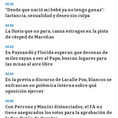
n
04:30
d
“Desde que nació mi bebé ya no tengo ganas”:
s
o
lactancia, sexualidad y deseo sin culpa
f
3
04:06
3
s
La lluvia que no para, causa estragos en la pista
e
de césped de Maroñas
c
o
04:05
n
d
En Paysandú y Florida esperan que decenas de
s
miles vayan a ver al Papa; buscan lugares para
las misas al aire libre
04:03
En la previa a discurso de Lacalle Pou, blancos se
enfrascan en polémica interna sobre qué
oposición ejercer
04:00
Con Perrone y Manini distanciados, el FA no
tiene asegurados los votos para la aprobación de