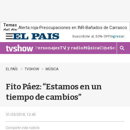
Temas
Alerta roja
Preocupaciones en INR
Bañados de Carrasco
del día:
Suscribite al 50% OFF
Ingresar
M
e
Personajes
TV y radio
Música
Cine
Series
Te
n
M
u
o
s
t
EL PAÍS
TVSHOW
MÚSICA
r
a
Fito Páez: “Estamos en un
r
b
tiempo de cambios”
�
s
q
u
31/03/2018, 12:45
e
d
Compartir esta noticia