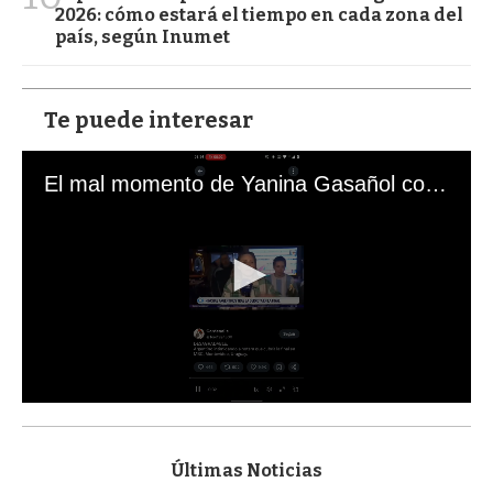
2026: cómo estará el tiempo en cada zona del
país, según Inumet
Te puede interesar
El mal momento de Yanina Gasañol con un hincha argentino en "Subrayado"
0
s
e
c
Últimas Noticias
o