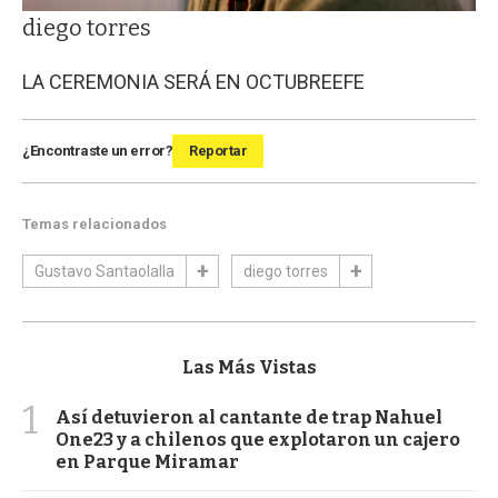
diego torres
LA CEREMONIA SERÁ EN OCTUBRE
EFE
¿Encontraste un error?
Reportar
Temas relacionados
Gustavo Santaolalla
diego torres
Las Más Vistas
1
Así detuvieron al cantante de trap Nahuel
One23 y a chilenos que explotaron un cajero
en Parque Miramar