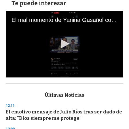
Te puede interesar
El mal momento de Yanina Gasañol con un hincha argentino en "Subrayado"
0
s
e
c
Últimas Noticias
o
n
12:11
d
El emotivo mensaje de Julio Ríos tras ser dado de
s
o
alta: "Dios siempre me protege"
f
3
12:00