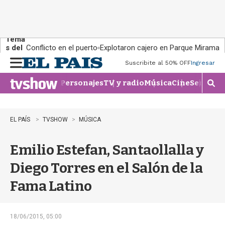
Tema
s del
Conflicto en el puerto
Explotaron cajero en Parque Miramar
día:
Suscribite al 50% OFF
Ingresar
M
e
Personajes
TV y radio
Música
Cine
Series
Te
n
M
u
o
s
t
EL PAÍS
TVSHOW
MÚSICA
r
a
Emilio Estefan, Santaollalla y
r
b
Diego Torres en el Salón de la
�
s
Fama Latino
q
u
e
d
18/06/2015, 05:00