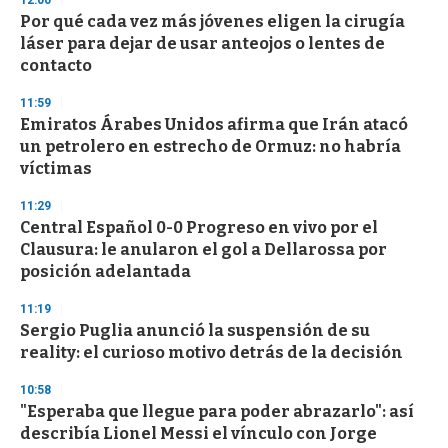
3
s
Por qué cada vez más jóvenes eligen la cirugía
e
láser para dejar de usar anteojos o lentes de
c
contacto
o
n
d
11:59
s
Emiratos Árabes Unidos afirma que Irán atacó
un petrolero en estrecho de Ormuz: no habría
víctimas
11:29
Central Español 0-0 Progreso en vivo por el
Clausura: le anularon el gol a Dellarossa por
posición adelantada
11:19
Sergio Puglia anunció la suspensión de su
reality: el curioso motivo detrás de la decisión
10:58
"Esperaba que llegue para poder abrazarlo": así
describía Lionel Messi el vínculo con Jorge