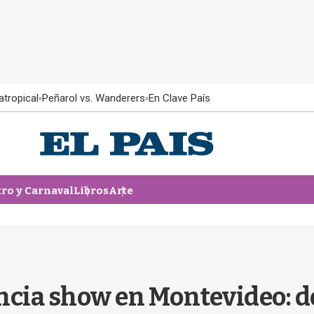
atropical
Peñarol vs. Wanderers
En Clave País
tro y Carnaval
Libros
Arte
ncia show en Montevideo: d