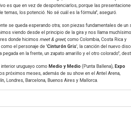
ivo es que en vez de despotenciarlos, porque las presentacion
e temas, los potenció. No sé cuál es la fórmula", aseguró.
gente se queda esperando otra; son piezas fundamentales de un
enimos viendo desde el principio de la gira y nos llama muchísimo
gares donde hicimos
meet & greet
, como Colombia, Costa Rica y
 como el personaje de '
Cinturón Gris
', la canción del nuevo disc
 pegada en la frente, un zapato amarillo y el otro colorado", des
l interior uruguayo como
Medio y Medio
(Punta Ballena),
Expo
n los próximos meses, además de su show en el Antel Arena,
n, Londres, Barcelona, Buenos Aires y Mallorca.