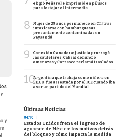
7
eligió Peñarol e imprimió en pilusos
para festejar el Intermedio
8
Mujer de 29 años permanece en CTI tras
intoxicarse con hamburguesas
presuntamente contaminadas en
Paysandú
9
Conexión Ganadera: Justicia prorrogó
las cautelares; Cabral denunció
amenazas y Carrasco reclamó traslados
10
Argentina que trabaja como niñera en
EE.UU. fue arrestada por el ICE cuando iba
dos.
a ver un partido del Mundial
 y
Últimas Noticias
04:10
co y
Estados Unidos frena el ingreso de
ra
aguacate de México: los motivos detrás
del bloqueo y cómo impacta la medida
l