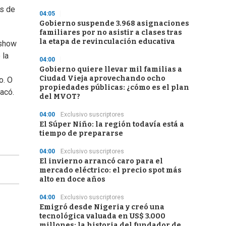
es de
04:05
Gobierno suspende 3.968 asignaciones
familiares por no asistir a clases tras
la etapa de revinculación educativa
 show
 la
04:00
Gobierno quiere llevar mil familias a
Ciudad Vieja aprovechando ocho
o. O
propiedades públicas: ¿cómo es el plan
tacó.
del MVOT?
04:00
Exclusivo suscriptores
El Súper Niño: la región todavía está a
tiempo de prepararse
04:00
Exclusivo suscriptores
El invierno arrancó caro para el
mercado eléctrico: el precio spot más
alto en doce años
04:00
Exclusivo suscriptores
Emigró desde Nigeria y creó una
tecnológica valuada en US$ 3.000
millones: la historia del fundador de