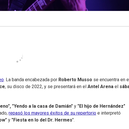
eo
. La banda encabezada por
Roberto Musso
se encuentra en e
ce
, su disco de 2022, y se presentará en el
Antel Arena
el
sáb
eno", "Yendo a la casa de Damián"
y
"El hijo de Hernández"
sado,
repasó los mayores éxitos de su repertorio
e interpretó
ow"
y
"Fiesta en lo del Dr. Hermes
".