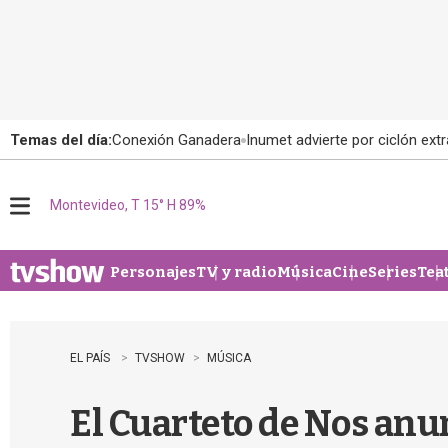
Temas del día:
Conexión Ganadera
Inumet advierte por ciclón extr
Montevideo, T 15° H 89%
M
e
n
u
Personajes
TV y radio
Música
Cine
Series
Tea
EL PAÍS
TVSHOW
MÚSICA
El Cuarteto de Nos anu