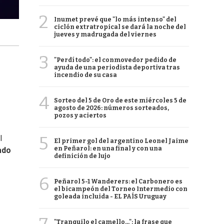
2
Inumet prevé que "lo más intenso" del
ciclón extratropical se dará la noche del
jueves y madrugada del viernes
3
"Perdí todo": el conmovedor pedido de
ayuda de una periodista deportiva tras
incendio de su casa
4
Sorteo del 5 de Oro de este miércoles 5 de
agosto de 2026: números sorteados,
pozos y aciertos
5
l
El primer gol del argentino Leonel Jaime
en Peñarol: en una final y con una
ado
definición de lujo
6
Peñarol 5-1 Wanderers: el Carbonero es
el bicampeón del Torneo Intermedio con
goleada incluida - EL PAÍS Uruguay
"Tranquilo el camello...": la frase que