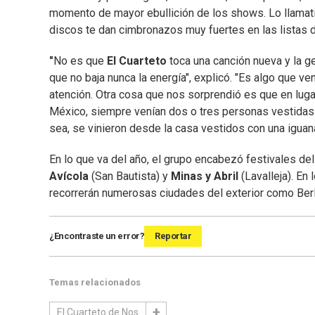
momento de mayor ebullición de los shows. Lo llamat
discos te dan cimbronazos muy fuertes en las listas d
"
No es que
El Cuarteto
toca una canción nueva y la 
que no baja nunca la energía", explicó. "Es algo que v
atención. Otra cosa que nos sorprendió es que en lu
México, siempre venían dos o tres personas vestidas
sea, se vinieron desde la casa vestidos con una iguana
En lo que va del año, el grupo encabezó festivales de
Avícola
(San Bautista) y
Minas y Abril
(Lavalleja). E
recorrerán numerosas ciudades del exterior como Berlí
¿Encontraste un error?
Reportar
Temas relacionados
El Cuarteto de Nos