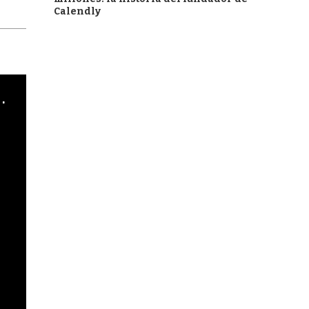
Calendly
cha argentino en "Subrayado"