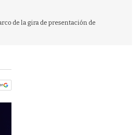
s
q
u
e
co de la gira de presentación de
d
a
 en