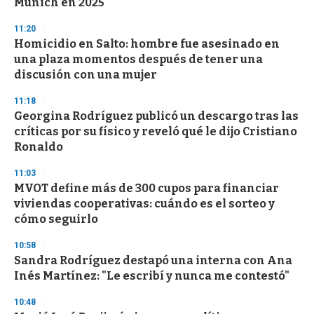
Múnich en 2025
3
3
s
11:20
e
Homicidio en Salto: hombre fue asesinado en
c
una plaza momentos después de tener una
o
n
discusión con una mujer
d
s
11:18
Georgina Rodríguez publicó un descargo tras las
críticas por su físico y reveló qué le dijo Cristiano
Ronaldo
11:03
MVOT define más de 300 cupos para financiar
viviendas cooperativas: cuándo es el sorteo y
cómo seguirlo
10:58
Sandra Rodríguez destapó una interna con Ana
Inés Martínez: "Le escribí y nunca me contestó"
10:48