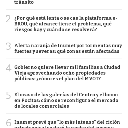
tránsito
2
¿Por qué está lenta o se cae la plataforma e-
BROU, qué alcance tiene el problema, qué
riesgos hay y cuándo se resolverá?
3
Alerta naranja de Inumet por tormentas muy
fuertes y severas: qué zonas están afectadas
4
Gobierno quiere llevar mil familias a Ciudad
Vieja aprovechando ocho propiedades
públicas: ¿cómo es el plan del MVOT?
5
El ocaso de las galerías del Centro y el boom
en Pocitos: cómo se reconfigura el mercado
de locales comerciales
6
Inumet prevé que "lo más intenso" del ciclón
extratropical se dará la noche del jueves y