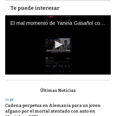
Te puede interesar
El mal momento de Yanina Gasañol con un hincha argentino en "Subrayado"
0
s
e
c
Últimas Noticias
o
n
11:29
d
Cadena perpetua en Alemania para un joven
s
o
afgano por el mortal atentado con auto en
f