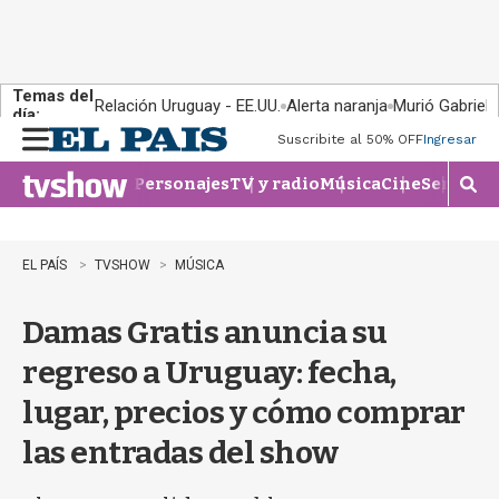
Temas del
Relación Uruguay - EE.UU.
Alerta naranja
Murió Gabriel 
día:
Suscribite al 50% OFF
Ingresar
M
e
Personajes
TV y radio
Música
Cine
Series
Te
n
M
u
o
s
t
EL PAÍS
TVSHOW
MÚSICA
r
a
Damas Gratis anuncia su
r
b
regreso a Uruguay: fecha,
�
s
lugar, precios y cómo comprar
q
u
las entradas del show
e
d