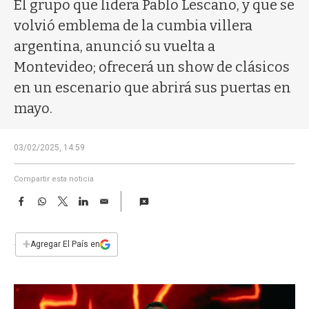
a
El grupo que lidera Pablo Lescano, y que se
volvió emblema de la cumbia villera
argentina, anunció su vuelta a
Montevideo; ofrecerá un show de clásicos
en un escenario que abrirá sus puertas en
mayo.
03/02/2025, 14:59
Compartir esta noticia
F
W
T
L
E
a
h
w
i
m
c
a
i
n
a
e
t
t
k
i
+
Agregar El País en
b
s
t
e
l
o
A
e
d
o
p
r
I
k
p
n