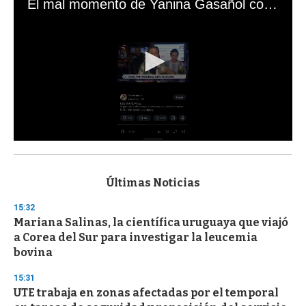
El mal momento de Yanina Gasañol con un hincha argentino en "Subrayado"
0
s
e
c
Últimas Noticias
o
n
15:32
d
Mariana Salinas, la científica uruguaya que viajó
s
o
a Corea del Sur para investigar la leucemia
f
bovina
3
3
s
15:31
e
UTE trabaja en zonas afectadas por el temporal
c