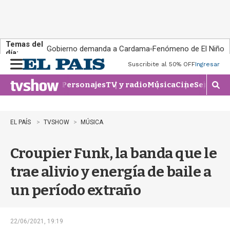
Temas del
Gobierno demanda a Cardama
Fenómeno de El Niño
día:
Suscribite al 50% OFF
Ingresar
M
e
Personajes
TV y radio
Música
Cine
Series
Te
n
M
u
o
s
t
EL PAÍS
TVSHOW
MÚSICA
r
a
Croupier Funk, la banda que le
r
b
trae alivio y energía de baile a
�
s
un período extraño
q
u
e
d
22/06/2021, 19:19