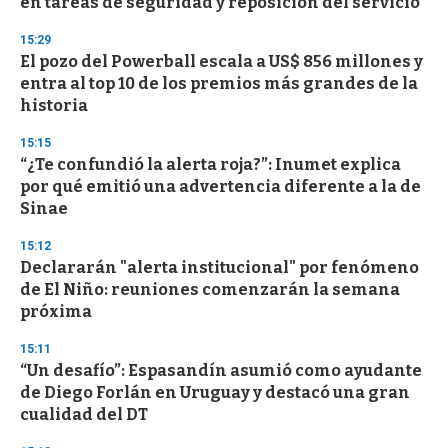
en tareas de seguridad y reposición del servicio
o
n
d
15:29
s
El pozo del Powerball escala a US$ 856 millones y
entra al top 10 de los premios más grandes de la
historia
15:15
“¿Te confundió la alerta roja?”: Inumet explica
por qué emitió una advertencia diferente a la de
Sinae
15:12
Declararán "alerta institucional" por fenómeno
de El Niño: reuniones comenzarán la semana
próxima
15:11
“Un desafío”: Espasandín asumió como ayudante
de Diego Forlán en Uruguay y destacó una gran
cualidad del DT