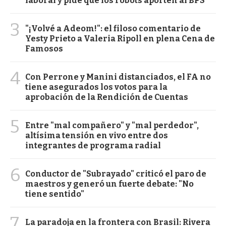
laboral y pide que los robots aporten al BPS
3
"¡Volvé a Adeom!": el filoso comentario de
Yesty Prieto a Valeria Ripoll en plena Cena de
Famosos
4
Con Perrone y Manini distanciados, el FA no
tiene asegurados los votos para la
aprobación de la Rendición de Cuentas
5
Entre "mal compañero" y "mal perdedor",
altísima tensión en vivo entre dos
integrantes de programa radial
6
Conductor de "Subrayado" criticó el paro de
maestros y generó un fuerte debate: "No
tiene sentido"
7
La paradoja en la frontera con Brasil: Rivera