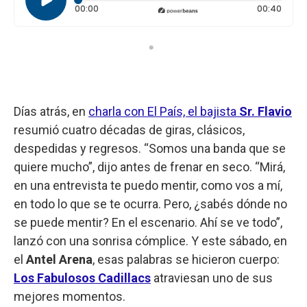
Tiempo transcurrido: 0 segundos
Durac
00:00
00:40
Días atrás, en
charla con El País, el bajista
Sr. Flavio
resumió cuatro décadas de giras, clásicos,
despedidas y regresos. “Somos una banda que se
quiere mucho”, dijo antes de frenar en seco. “Mirá,
en una entrevista te puedo mentir, como vos a mí,
en todo lo que se te ocurra. Pero, ¿sabés dónde no
se puede mentir? En el escenario. Ahí se ve todo”,
lanzó con una sonrisa cómplice. Y este sábado, en
el
Antel Arena
, esas palabras se hicieron cuerpo:
Los Fabulosos Cadillacs
atraviesan uno de sus
mejores momentos.