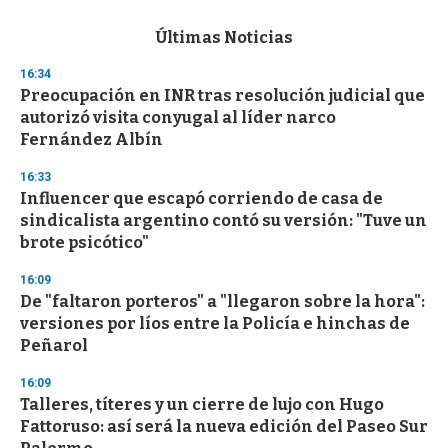
e
c
Últimas Noticias
o
n
16:34
d
Preocupación en INR tras resolución judicial que
s
o
autorizó visita conyugal al líder narco
f
Fernández Albín
3
3
s
16:33
e
Influencer que escapó corriendo de casa de
c
sindicalista argentino contó su versión: "Tuve un
o
n
brote psicótico"
d
s
16:09
De "faltaron porteros" a "llegaron sobre la hora":
versiones por líos entre la Policía e hinchas de
Peñarol
16:09
Talleres, títeres y un cierre de lujo con Hugo
Fattoruso: así será la nueva edición del Paseo Sur