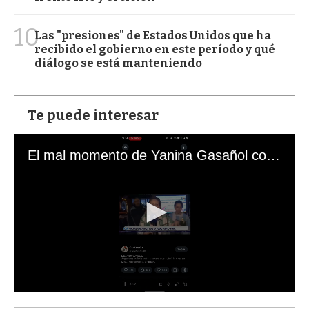
10
Las "presiones" de Estados Unidos que ha
recibido el gobierno en este período y qué
diálogo se está manteniendo
Te puede interesar
El mal momento de Yanina Gasañol con un hincha argentino en "Subrayado"
0
s