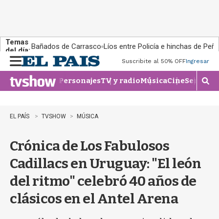
Temas
Bañados de Carrasco
Líos entre Policía e hinchas de Peña
del día:
Suscribite al 50% OFF
Ingresar
M
e
Personajes
TV y radio
Música
Cine
Series
Te
n
M
u
o
s
t
EL PAÍS
TVSHOW
MÚSICA
r
a
Crónica de Los Fabulosos
r
b
Cadillacs en Uruguay: "El león
�
s
del ritmo" celebró 40 años de
q
u
clásicos en el Antel Arena
e
d