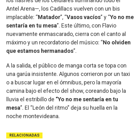
los flashes de los celulares iluminando todo el
Antel Arena—, los Cadillacs vuelven con un bis
implacable: “
Matador
”, “
Vasos vacíos
” y “
Yo no me
sentaría en tu mesa
”. Este último, con Flavio
nuevamente enmascarado, cierra con el canto al
máximo y un recordatorio del músico: “
No olviden
que estamos hermanados
”.
A la salida, el público de manga corta se topa con
una garúa insistente. Algunos corrieron por un taxi
o a buscar lugar en el ómnibus, pero la mayoría
camina bajo el efecto del show, coreando bajo la
lluvia el estribillo de
“Yo no me sentaría en tu
mesa
”. El “León del ritmo” deja su huella en la
noche montevideana.
RELACIONADAS