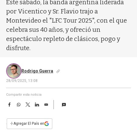
a
Este sábado, la banda argentina liderada
por Vicentico y Sr. Flavio trajo a
Montevideo el "LFC Tour 2025", con el que
celebra sus 40 años, y ofreció un
espectáculo repleto de clásicos, pogo y
disfrute.
Rodrigo Guerra
28/09/2025, 13:08
Compartir esta noticia
F
W
T
L
E
a
h
w
i
m
c
a
i
n
a
e
t
t
k
i
+
Agregar El País en
b
s
t
e
l
o
A
e
d