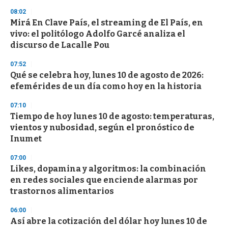
n
08:02
d
Mirá En Clave País, el streaming de El País, en
s
o
vivo: el politólogo Adolfo Garcé analiza el
f
discurso de Lacalle Pou
3
3
s
07:52
e
Qué se celebra hoy, lunes 10 de agosto de 2026:
c
efemérides de un día como hoy en la historia
o
n
d
07:10
s
Tiempo de hoy lunes 10 de agosto: temperaturas,
vientos y nubosidad, según el pronóstico de
Inumet
07:00
Likes, dopamina y algoritmos: la combinación
en redes sociales que enciende alarmas por
trastornos alimentarios
06:00
Así abre la cotización del dólar hoy lunes 10 de