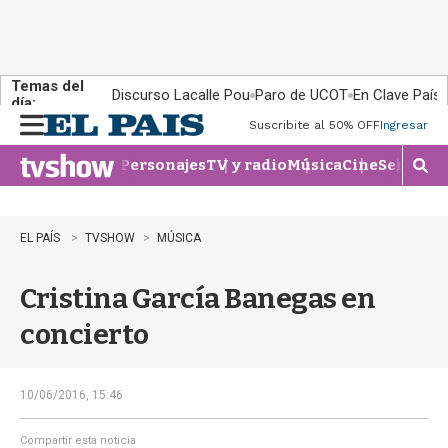
Temas del
Discurso Lacalle Pou
Paro de UCOT
En Clave País
día:
Suscribite al 50% OFF
Ingresar
M
e
Personajes
TV y radio
Música
Cine
Series
Te
n
M
u
o
s
t
EL PAÍS
TVSHOW
MÚSICA
r
a
Cristina García Banegas en
r
b
concierto
�
s
q
u
10/06/2016, 15:46
e
d
Compartir esta noticia