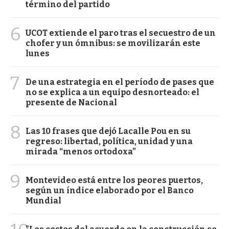
término del partido
6
UCOT extiende el paro tras el secuestro de un
chofer y un ómnibus: se movilizarán este
lunes
7
De una estrategia en el período de pases que
no se explica a un equipo desnorteado: el
presente de Nacional
8
Las 10 frases que dejó Lacalle Pou en su
regreso: libertad, política, unidad y una
mirada “menos ortodoxa”
9
Montevideo está entre los peores puertos,
según un índice elaborado por el Banco
Mundial