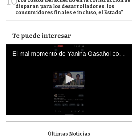
10
"Los costos del acuerdo en la construcción se
disparan para los desarrolladores, los
consumidores finales e incluso, el Estado"
Te puede interesar
El mal momento de Yanina Gasañol con un hincha argentino en "Subrayado"
0
s
e
c
Últimas Noticias
o