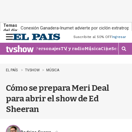
Temas
Conexión Ganadera
Inumet advierte por ciclón extratropi
del día:
Suscribite al 50% OFF
Ingresar
M
e
Personajes
TV y radio
Música
Cine
Series
Te
n
M
u
o
s
t
EL PAÍS
TVSHOW
MÚSICA
r
a
Cómo se prepara Meri Deal
r
b
para abrir el show de Ed
�
s
Sheeran
q
u
e
d