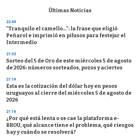
e
c
Últimas Noticias
o
n
22:49
d
"Tranquilo el camello...": la frase que eligió
s
o
Peñarol e imprimió en pilusos para festejar el
f
Intermedio
3
3
s
21:53
e
Sorteo del 5 de Oro de este miércoles 5 de agosto
c
de 2026: números sorteados, pozos y aciertos
o
n
d
21:19
s
Esta es la cotización del dólar hoy en pesos
uruguayos al cierre del miércoles 5 de agosto de
2026
21:16
¿Por qué está lenta o se cae la plataforma e-
BROU, qué alcance tiene el problema, qué riesgos
hay y cuándo se resolverá?