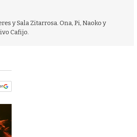
s
q
u
e
es y Sala Zitarrosa. Ona, Pi, Naoko y
d
vo Cafijo.
a
 en