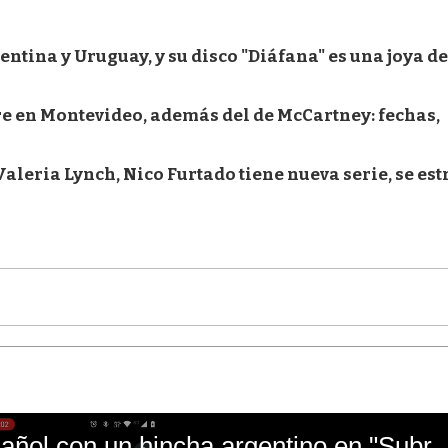
ntina y Uruguay, y su disco "Diáfana" es una joya de
bre en Montevideo, además del de McCartney: fechas,
aleria Lynch, Nico Furtado tiene nueva serie, se es
El mal momento de Yanina Gasañol con un hin