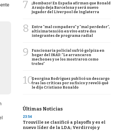
7
¡Bombazo! En España afirman que Ronald
mente
Araujo deja Barcelona y será nuevo
jugador del Liverpool de Inglaterra
8
Entre "mal compañero" y "mal perdedor",
altísima tensión en vivo entre dos
integrantes de programa radial
9
Funcionaria policial sufrió golpiza en
hogar del INAU: "Le arrancaron
mechones y se los mostraron como
trofeo"
10
Georgina Rodríguez publicó un descargo
tras las críticas por su físico y reveló qué
le dijo Cristiano Ronaldo
n
Últimas Noticias
23:54
el
Trouville se clasificó a playoffs y es el
nuevo líder de la LDA; Verdirrojo y