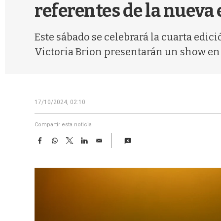
referentes de la nueva 
Este sábado se celebrará la cuarta edic
Victoria Brion presentarán un show en c
17/10/2024, 02:10
Compartir esta noticia
F
W
T
L
E
a
h
w
i
m
c
a
i
n
a
e
t
t
k
i
b
s
t
e
l
o
A
e
d
o
p
r
I
k
p
n