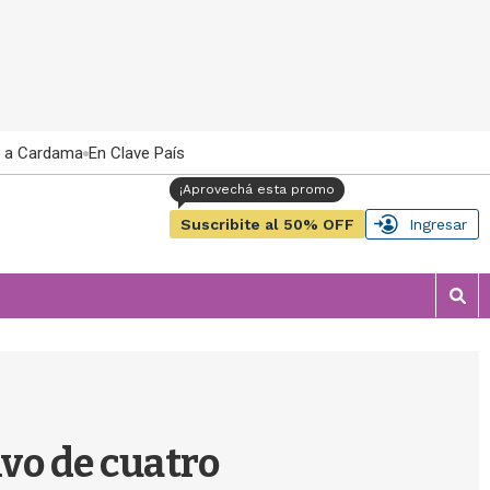
 a Cardama
En Clave País
Suscribite al 50% OFF
Ingresar
M
o
s
t
r
a
r
ivo de cuatro
b
�