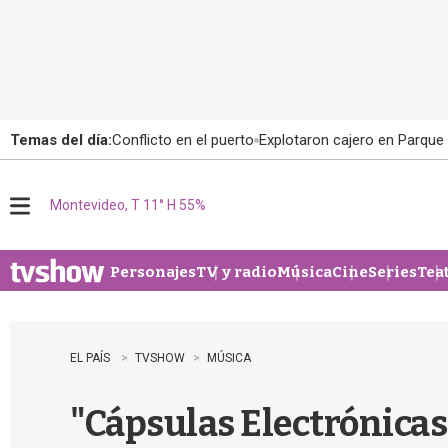
Temas del día:
Conflicto en el puerto
Explotaron cajero en Parque
Montevideo, T 11° H 55%
M
e
n
u
Personajes
TV y radio
Música
Cine
Series
Tea
EL PAÍS
TVSHOW
MÚSICA
"Cápsulas Electrónicas