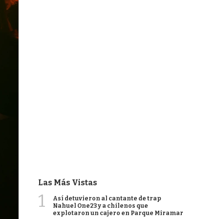
Las Más Vistas
1
Así detuvieron al cantante de trap
Nahuel One23 y a chilenos que
explotaron un cajero en Parque Miramar