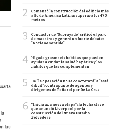
2
Comenzó la construcción del edificio más
alto de América Latina: superará los 470
metros
3
Conductor de "Subrayado" criticó el paro
de maestros y generó un fuerte debate:
"No tiene sentido"
4
Hígado graso: seis bebidas que pueden
ayudar a cuidar la salud hepática y los
hábitos que las complementan
5
De "la operación no se concretará" a "está
difícil": contrapunto de agentes y
cuarta
dirigentes de Peñarol por De La Cruz
6
“Inicia una nueva etapa”: la fecha clave
que anunció Liverpool por la
 la
construcción del Nuevo Estadio
Belvedere
a
on las