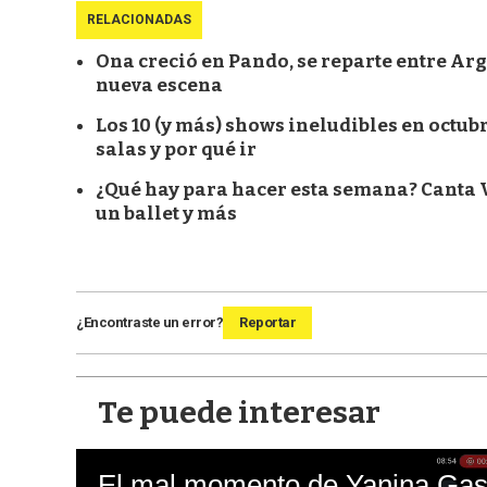
RELACIONADAS
Ona creció en Pando, se reparte entre Arge
nueva escena
Los 10 (y más) shows ineludibles en octu
salas y por qué ir
¿Qué hay para hacer esta semana? Canta V
un ballet y más
¿Encontraste un error?
Reportar
Te puede interesar