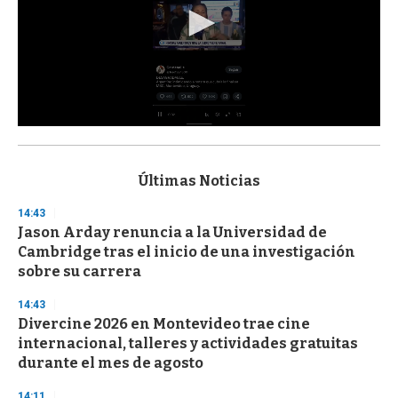
0
s
e
c
Últimas Noticias
o
n
14:43
d
Jason Arday renuncia a la Universidad de
s
o
Cambridge tras el inicio de una investigación
f
sobre su carrera
3
3
s
14:43
e
Divercine 2026 en Montevideo trae cine
c
internacional, talleres y actividades gratuitas
o
n
durante el mes de agosto
d
s
14:11