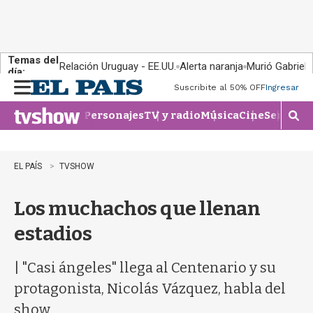
Temas del
Relación Uruguay - EE.UU.
Alerta naranja
Murió Gabriel 
día:
Suscribite al 50% OFF
Ingresar
M
e
Personajes
TV y radio
Música
Cine
Series
Te
n
M
u
o
s
t
EL PAÍS
TVSHOW
r
a
Los muchachos que llenan
r
b
estadios
�
s
q
| "Casi ángeles" llega al Centenario y su
u
protagonista, Nicolás Vázquez, habla del
e
d
show