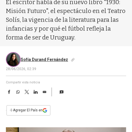
a
El escritor habla de su nuevo libro "1930:
Misión Futuro", el espectáculo en el Teatro
Solís, la vigencia de la literatura para las
infancias y por qué el fútbol refleja la
forma de ser de Uruguay.
Sofía Durand Fernández
28/06/2026, 02:39
Compartir esta noticia
F
W
T
L
E
a
h
w
i
m
c
a
i
n
a
e
t
t
k
i
+
Agregar El País en
b
s
t
e
l
o
A
e
d
o
p
r
I
k
p
n