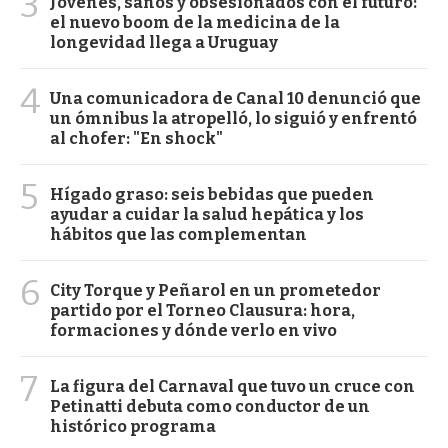
3
Jóvenes, sanos y obsesionados con el futuro:
el nuevo boom de la medicina de la
longevidad llega a Uruguay
4
Una comunicadora de Canal 10 denunció que
un ómnibus la atropelló, lo siguió y enfrentó
al chofer: "En shock"
5
Hígado graso: seis bebidas que pueden
ayudar a cuidar la salud hepática y los
hábitos que las complementan
6
City Torque y Peñarol en un prometedor
partido por el Torneo Clausura: hora,
formaciones y dónde verlo en vivo
7
La figura del Carnaval que tuvo un cruce con
Petinatti debuta como conductor de un
histórico programa