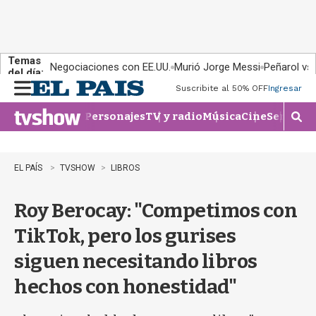
Temas
Negociaciones con EE.UU.
Murió Jorge Messi
Peñarol vs
del día:
Suscribite al 50% OFF
Ingresar
M
e
Personajes
TV y radio
Música
Cine
Series
Te
n
M
u
o
s
t
EL PAÍS
TVSHOW
LIBROS
r
a
Roy Berocay: "Competimos con
r
b
TikTok, pero los gurises
�
s
siguen necesitando libros
q
u
hechos con honestidad"
e
d