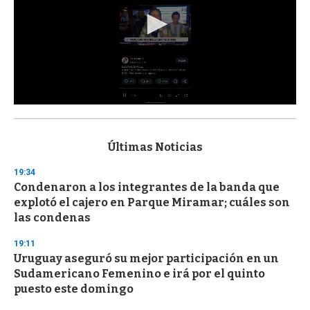
0
s
e
c
Últimas Noticias
o
n
19:34
d
Condenaron a los integrantes de la banda que
s
o
explotó el cajero en Parque Miramar; cuáles son
f
las condenas
3
3
s
19:11
e
Uruguay aseguró su mejor participación en un
c
Sudamericano Femenino e irá por el quinto
o
n
puesto este domingo
d
s