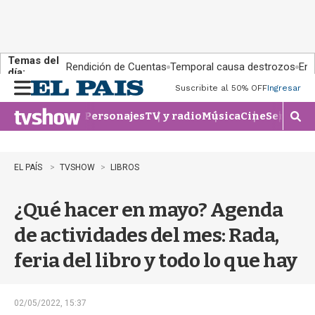
Temas del
Rendición de Cuentas
Temporal causa destrozos
En 
día:
Suscribite al 50% OFF
Ingresar
M
e
Personajes
TV y radio
Música
Cine
Series
Te
n
M
u
o
s
t
EL PAÍS
TVSHOW
LIBROS
r
a
¿Qué hacer en mayo? Agenda
r
b
de actividades del mes: Rada,
�
s
feria del libro y todo lo que hay
q
u
e
d
02/05/2022, 15:37