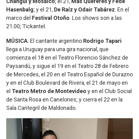
Changüi y Mosaico
; el 21,
Más Quereres y Fede
Hasenbalg
; y el 21,
De Raíz y Odair Tabárez
. En el
marco del
Festival Otoño
. Los shows son a las
21.00; Tickantel.
MÚSICA
. El cantante argentino
Rodrigo Tapari
llega a Uruguay para una gira nacional, que
comienza el 18 en el Teatro Florencio Sánchez de
Paysandú, y sigue el 19 en el Teatro 28 de Febrero
de Mercedes, el 20 en el Teatro Español de Durazno
y en el Club Boulevard de Rivera, el 21 de mayo en
el
Teatro Metro de Montevideo
y en el Club Social
de Santa Rosa en Canelones; y cierra el 22 en la
Sala Cantegril de Maldonado.