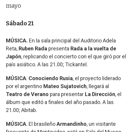
mayo
Sábado 21
MÚSICA.
En la sala principal del Auditorio Adela
Reta,
Ruben Rada
presenta
Rada a la vuelta de
Japón
, replicando el concierto con el que giró por el
país asiático. A las 21.00; Tickantel.
MÚSICA
.
Conociendo Rusia
, el proyecto liderado
por el argentino
Mateo Sujatovich
, llegará al
Teatro de Verano
para presentar
La Dirección
, el
álbum que editó a finales del año pasado. A las
21.00; Abitab.
MÚSICA
. El brasileño
Armandinho
, un visitante
frecuente de Montevideo, está en Sala del Museo