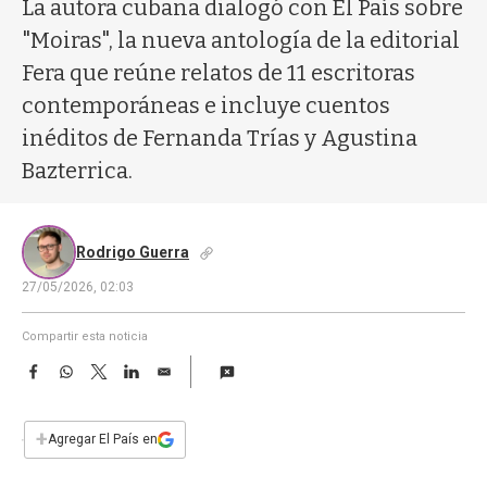
a
La autora cubana dialogó con El País sobre
"Moiras", la nueva antología de la editorial
Fera que reúne relatos de 11 escritoras
contemporáneas e incluye cuentos
inéditos de Fernanda Trías y Agustina
Bazterrica.
Rodrigo Guerra
27/05/2026, 02:03
Compartir esta noticia
F
W
T
L
E
a
h
w
i
m
c
a
i
n
a
e
t
t
k
i
+
Agregar El País en
b
s
t
e
l
o
A
e
d