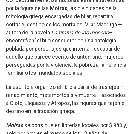
Conceptualmente, las historias están atravesadas
por la figura de las
Moiras
, las divinidades de la
mitología griega encargadas de hilar, repartir y
cortar el destino de los mortales. Vilar Madruga —
autora de la novela
La tiranía de las moscas
—
encontró ahí el hilo conductor de una antología
poblada por personajes que intentan escapar de
aquello que parece escrito de antemano: mujeres
perseguidas por la violencia, la pobreza, la herencia
familiar o los mandatos sociales.
La escritora organizó el libro a partir de tres ejes —
renacimiento, metamorfosis y muerte— asociados
a Cloto, Láquesis y Átropos, las figuras que tejen el
destino en la tradición griega.
Moiras
se consigue en librerías locales por $ 980 y,
solo por hoy, en el marco de los 10 años de