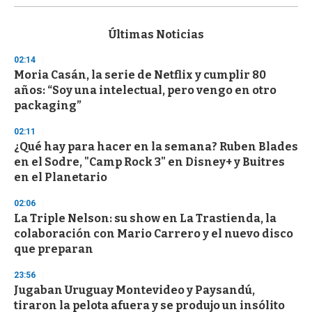
s
e
c
Últimas Noticias
o
n
02:14
d
Moria Casán, la serie de Netflix y cumplir 80
s
o
años: “Soy una intelectual, pero vengo en otro
f
packaging”
3
3
s
02:11
e
¿Qué hay para hacer en la semana? Ruben Blades
c
en el Sodre, "Camp Rock 3" en Disney+ y Buitres
o
n
en el Planetario
d
s
02:06
La Triple Nelson: su show en La Trastienda, la
colaboración con Mario Carrero y el nuevo disco
que preparan
23:56
Jugaban Uruguay Montevideo y Paysandú,
tiraron la pelota afuera y se produjo un insólito