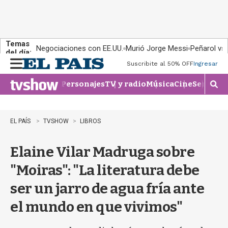
Temas
Negociaciones con EE.UU.
Murió Jorge Messi
Peñarol vs
del día:
Suscribite al 50% OFF
Ingresar
M
e
Personajes
TV y radio
Música
Cine
Series
Te
n
M
u
o
s
t
EL PAÍS
TVSHOW
LIBROS
r
a
Elaine Vilar Madruga sobre
r
b
"Moiras": "La literatura debe
�
s
ser un jarro de agua fría ante
q
u
el mundo en que vivimos"
e
d