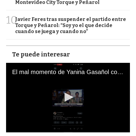
Montevideo City Torque y Peñarol
10
Javier Feres tras suspender el partido entre
Torque y Peñarol: “Soy yo el que decide
cuando se juega y cuando no”
Te puede interesar
El mal momento de Yanina Gasañol con un hincha argentino en "Subrayado"
0