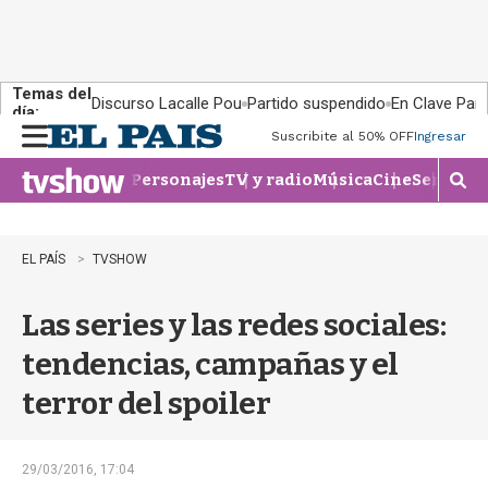
Temas del
Discurso Lacalle Pou
Partido suspendido
En Clave País
día:
Suscribite al 50% OFF
Ingresar
M
e
Personajes
TV y radio
Música
Cine
Series
Te
n
M
u
o
s
t
EL PAÍS
TVSHOW
r
a
Las series y las redes sociales:
r
b
tendencias, campañas y el
�
s
terror del spoiler
q
u
e
d
29/03/2016, 17:04