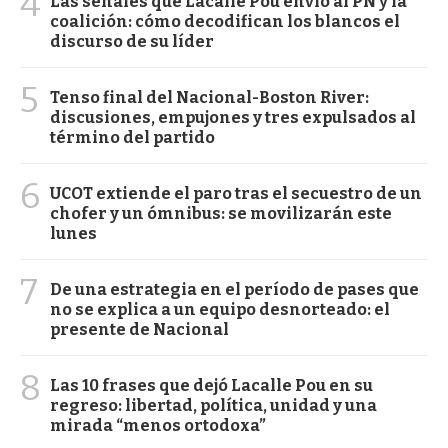
4
Las señales que Lacalle Pou envió al PN y la
coalición: cómo decodifican los blancos el
discurso de su líder
5
Tenso final del Nacional-Boston River:
discusiones, empujones y tres expulsados al
término del partido
6
UCOT extiende el paro tras el secuestro de un
chofer y un ómnibus: se movilizarán este
lunes
7
De una estrategia en el período de pases que
no se explica a un equipo desnorteado: el
presente de Nacional
8
Las 10 frases que dejó Lacalle Pou en su
regreso: libertad, política, unidad y una
mirada “menos ortodoxa”