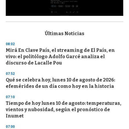
0
s
e
c
Últimas Noticias
o
n
08:02
d
Mirá En Clave País, el streaming de El País, en
s
o
vivo: el politólogo Adolfo Garcé analiza el
f
discurso de Lacalle Pou
3
3
s
07:52
e
Qué se celebra hoy, lunes 10 de agosto de 2026:
c
efemérides de un día como hoy en la historia
o
n
d
07:10
s
Tiempo de hoy lunes 10 de agosto: temperaturas,
vientos y nubosidad, según el pronóstico de
Inumet
07:00