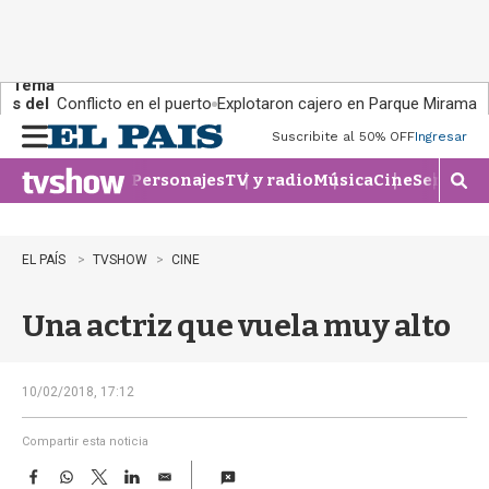
Tema
s del
Conflicto en el puerto
Explotaron cajero en Parque Miramar
día:
Suscribite al 50% OFF
Ingresar
M
e
Personajes
TV y radio
Música
Cine
Series
Te
n
M
u
o
s
t
EL PAÍS
TVSHOW
CINE
r
a
Una actriz que vuela muy alto
r
b
�
s
10/02/2018, 17:12
q
u
Compartir esta noticia
e
F
W
T
L
E
d