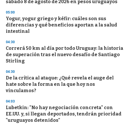
sábado 8 de agosto de 2026 en pesos uruguayos
o
n
d
05:00
s
Yogur, yogur griego y kéfir: cuáles son sus
diferencias y qué beneficios aportan a la salud
intestinal
04:30
Correrá 50 km al día por todo Uruguay: la historia
de superación tras el nuevo desafío de Santiago
Stirling
04:30
De la crítica al ataque: ¿Qué revela el auge del
hate sobre la forma en la que hoy nos
vinculamos?
04:03
Lubetkin: "No hay negociación concreta" con
EE.UU. y, si llegan deportados, tendrán prioridad
"uruguayos detenidos"