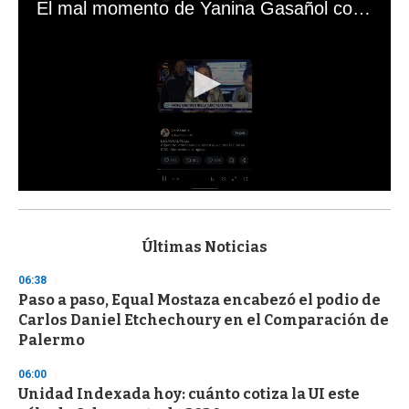
El mal momento de Yanina Gasañol con un hincha argentino en "Subrayado"
0
s
e
c
Últimas Noticias
o
n
06:38
d
Paso a paso, Equal Mostaza encabezó el podio de
s
o
Carlos Daniel Etchechoury en el Comparación de
f
Palermo
3
3
s
06:00
e
Unidad Indexada hoy: cuánto cotiza la UI este
c