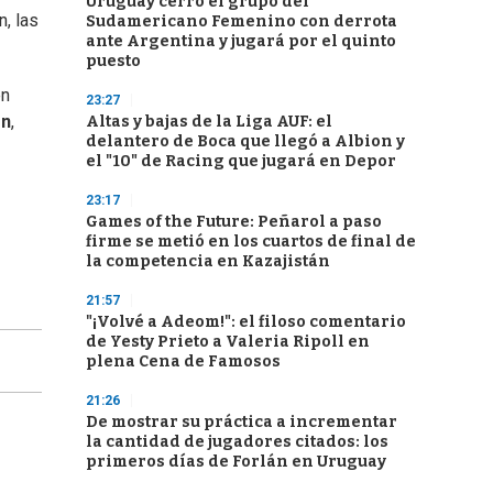
Uruguay cerró el grupo del
n, las
Sudamericano Femenino con derrota
ante Argentina y jugará por el quinto
puesto
en
23:27
en
,
Altas y bajas de la Liga AUF: el
delantero de Boca que llegó a Albion y
el "10" de Racing que jugará en Depor
23:17
Games of the Future: Peñarol a paso
firme se metió en los cuartos de final de
la competencia en Kazajistán
21:57
"¡Volvé a Adeom!": el filoso comentario
de Yesty Prieto a Valeria Ripoll en
plena Cena de Famosos
21:26
De mostrar su práctica a incrementar
la cantidad de jugadores citados: los
primeros días de Forlán en Uruguay