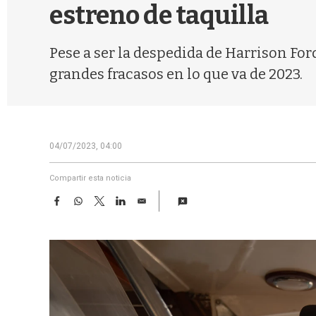
estreno de taquilla
Pese a ser la despedida de Harrison For
grandes fracasos en lo que va de 2023.
04/07/2023, 04:00
Compartir esta noticia
F
W
T
L
E
a
h
w
i
m
c
a
i
n
a
e
t
t
k
i
b
s
t
e
l
o
A
e
d
o
p
r
I
k
p
n