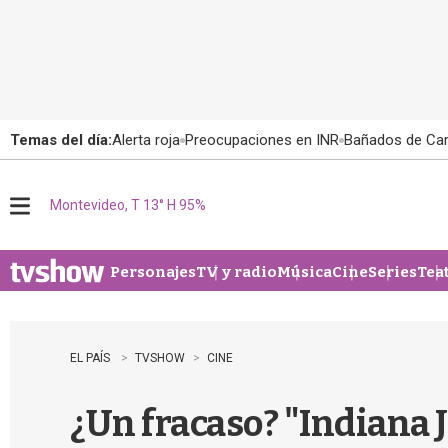
Temas del día:
Alerta roja
Preocupaciones en INR
Bañados de Ca
Montevideo, T 13° H 95%
M
e
n
u
Personajes
TV y radio
Música
Cine
Series
Tea
EL PAÍS
TVSHOW
CINE
¿Un fracaso? "Indiana J