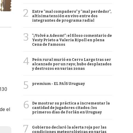
2
Entre "mal compañero" y "mal perdedor",
altísima tensión en vivo entre dos
integrantes de programa radial
3
"¡Volvé a Adeom!": el filoso comentario de
Yesty Prieto a Valeria Ripoll en plena
Cena de Famosos
4
Peón rural murió en Cerro Largo tras ser
alcanzado por un rayo; hubo desplazados
y destrozos en varias zonas
5
premium - EL PAÍS Uruguay
 130
6
De mostrar su práctica a incrementar la
cantidad de jugadores citados: los
de el
primeros días de Forlán en Uruguay
7
Gobierno declaró la alerta roja por las
condiciones meteorológicas en varias