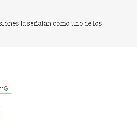
s
q
u
e
esiones la señalan como uno de los
d
a
 en