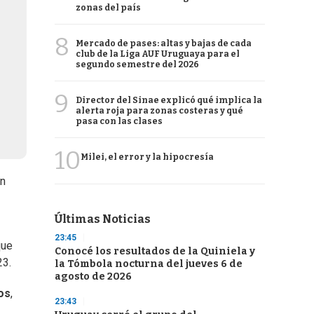
zonas del país
8
Mercado de pases: altas y bajas de cada
club de la Liga AUF Uruguaya para el
segundo semestre del 2026
9
Director del Sinae explicó qué implica la
alerta roja para zonas costeras y qué
pasa con las clases
10
Milei, el error y la hipocresía
én
Últimas Noticias
23:45
que
Conocé los resultados de la Quiniela y
23.
la Tómbola nocturna del jueves 6 de
agosto de 2026
os
,
23:43