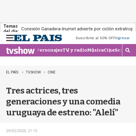
Temas
Conexión Ganadera
Inumet advierte por ciclón extratropi
del día:
Suscribite al 50% OFF
Ingresar
M
e
Personajes
TV y radio
Música
Cine
Series
Te
n
M
u
o
s
t
EL PAÍS
TVSHOW
CINE
r
a
Tres actrices, tres
r
b
generaciones y una comedia
�
s
uruguaya de estreno: "Alelí"
q
u
e
d
29/02/2020, 21:15