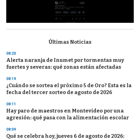
0
s
e
c
Últimas Noticias
o
n
08:20
d
Alerta naranja de Inumet por tormentas muy
s
o
fuertes y severas: qué zonas están afectadas
f
3
08:19
3
s
¿Cuándo se sortea el próximo 5 de Oro? Esta es la
e
fecha del tercer sorteo de agosto de 2026
c
o
08:11
n
d
Hay paro de maestros en Montevideo por una
s
agresión: qué pasa con la alimentación escolar
08:09
Qué se celebra hoy, jueves 6 de agosto de 2026: