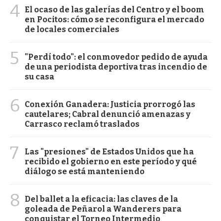
4
El ocaso de las galerías del Centro y el boom
en Pocitos: cómo se reconfigura el mercado
de locales comerciales
5
"Perdí todo": el conmovedor pedido de ayuda
de una periodista deportiva tras incendio de
su casa
6
Conexión Ganadera: Justicia prorrogó las
cautelares; Cabral denunció amenazas y
Carrasco reclamó traslados
7
Las "presiones" de Estados Unidos que ha
recibido el gobierno en este período y qué
diálogo se está manteniendo
8
Del ballet a la eficacia: las claves de la
goleada de Peñarol a Wanderers para
conquistar el Torneo Intermedio