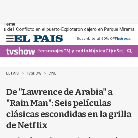
Tema
s del
Conflicto en el puerto
Explotaron cajero en Parque Miramar
día:
Suscribite al 50% OFF
Ingresar
M
e
Personajes
TV y radio
Música
Cine
Series
Te
n
M
u
o
s
t
EL PAÍS
TVSHOW
CINE
r
a
De "Lawrence de Arabia" a
r
b
"Rain Man": Seis películas
�
s
clásicas escondidas en la grilla
q
u
de Netflix
e
d