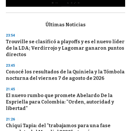
0
s
e
c
Últimas Noticias
o
n
23:54
d
Trouville se clasificó a playoffs y es el nuevo líder
s
o
de la LDA; Verdirrojo y Lagomar ganaron puntos
f
directos
3
3
s
23:45
e
Conocé los resultados de la Quiniela y la Tómbola
c
nocturna del viernes 7 de agosto de 2026
o
n
d
21:45
s
El nuevo rumbo que promete Abelardo De la
Espriella para Colombia: "Orden, autoridad y
libertad"
21:26
Chiqui Tapia: del "trabajamos para una fase