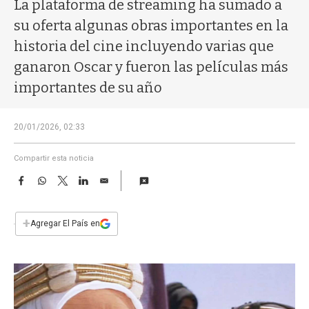
a
La plataforma de streaming ha sumado a
su oferta algunas obras importantes en la
historia del cine incluyendo varias que
ganaron Oscar y fueron las películas más
importantes de su año
20/01/2026, 02:33
Compartir esta noticia
F
W
T
L
E
a
h
w
i
m
c
a
i
n
a
e
t
t
k
i
+
Agregar El País en
b
s
t
e
l
o
A
e
d
o
p
r
I
k
p
n