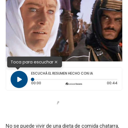
×
Toca para escuchar
ESCUCHÁ EL RESUMEN HECHO CON IA
Tiempo transcurrido: 0 segundos
Durac
00:00
00:44
No se puede vivir de una dieta de comida chatarra,