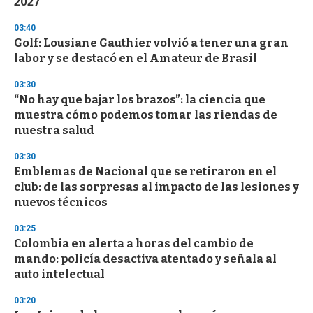
2027
d
s
03:40
Golf: Lousiane Gauthier volvió a tener una gran
labor y se destacó en el Amateur de Brasil
03:30
“No hay que bajar los brazos”: la ciencia que
muestra cómo podemos tomar las riendas de
nuestra salud
03:30
Emblemas de Nacional que se retiraron en el
club: de las sorpresas al impacto de las lesiones y
nuevos técnicos
03:25
Colombia en alerta a horas del cambio de
mando: policía desactiva atentado y señala al
auto intelectual
03:20