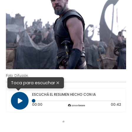
Foto: Difusión.
×
Toca para escuchar
ESCUCHÁ EL RESUMEN HECHO CON IA
Tiempo transcurrido: 0 segundos
Durac
00:00
00:42