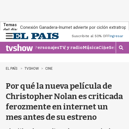
Temas
Conexión Ganadera
Inumet advierte por ciclón extratropi
del día:
Suscribite al 50% OFF
Ingresar
M
e
Personajes
TV y radio
Música
Cine
Series
Te
n
M
u
o
s
t
EL PAÍS
TVSHOW
CINE
r
a
Por qué la nueva película de
r
b
Christopher Nolan es criticada
�
s
ferozmente en internet un
q
u
mes antes de su estreno
e
d