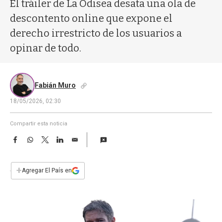
a
El tráiler de La Odisea desata una ola de
descontento online que expone el
derecho irrestricto de los usuarios a
opinar de todo.
Fabián Muro
18/05/2026, 02:30
Compartir esta noticia
F
W
T
L
E
a
h
w
i
m
c
a
i
n
a
e
t
t
k
i
+
Agregar El País en
b
s
t
e
l
o
A
e
d
o
p
r
I
k
p
n