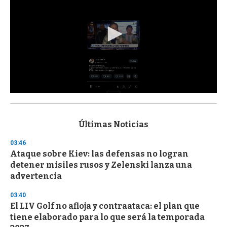
0
s
e
c
Últimas Noticias
o
n
03:46
d
Ataque sobre Kiev: las defensas no logran
s
o
detener misiles rusos y Zelenski lanza una
f
advertencia
3
3
s
03:40
e
El LIV Golf no afloja y contraataca: el plan que
c
tiene elaborado para lo que será la temporada
o
n