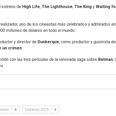
el estreno de
High Life
,
The Lighthouse
,
The King
y
Waiting fo
realizador, uno de los cineastas más celebrados y admirados en
000 millones de dólares en todo el mundo.
oductor y director de
Dunkerque
, como productor y guionista d
 un crimen
.
solidó con las tres películas de la renovada saga sobre
Batman
,
es.
tinson
Estrenos 2019