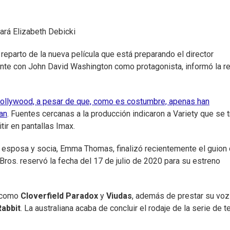
pará Elizabeth Debicki
reparto de la nueva película que está preparando el director
ente con John David Washington como protagonista, informó la re
Hollywood, a pesar de que, como es costumbre, apenas han
an
. Fuentes cercanas a la producción indicaron a Variety que se t
tir en pantallas Imax.
u esposa y socia, Emma Thomas, finalizó recientemente el guion 
Bros. reservó la fecha del 17 de julio de 2020 para su estreno
s como
Cloverfield Paradox
y
Viudas
, además de prestar su voz
Rabbit
. La australiana acaba de concluir el rodaje de la serie de te