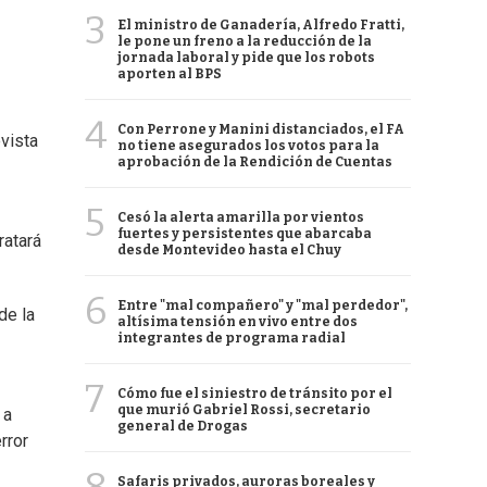
3
El ministro de Ganadería, Alfredo Fratti,
le pone un freno a la reducción de la
jornada laboral y pide que los robots
aporten al BPS
4
Con Perrone y Manini distanciados, el FA
vista
no tiene asegurados los votos para la
aprobación de la Rendición de Cuentas
5
Cesó la alerta amarilla por vientos
fuertes y persistentes que abarcaba
ratará
desde Montevideo hasta el Chuy
6
Entre "mal compañero" y "mal perdedor",
de la
altísima tensión en vivo entre dos
integrantes de programa radial
7
Cómo fue el siniestro de tránsito por el
que murió Gabriel Rossi, secretario
 a
general de Drogas
rror
Safaris privados, auroras boreales y