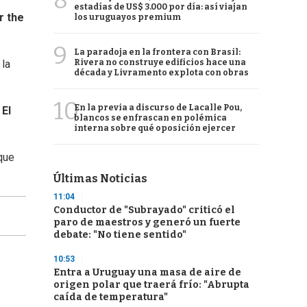
8
estadías de US$ 3.000 por día: así viajan
r the
los uruguayos premium
9
La paradoja en la frontera con Brasil:
Rivera no construye edificios hace una
 la
década y Livramento explota con obras
10
En la previa a discurso de Lacalle Pou,
e
El
blancos se enfrascan en polémica
interna sobre qué oposición ejercer
 que
Últimas Noticias
11:04
Conductor de "Subrayado" criticó el
paro de maestros y generó un fuerte
debate: "No tiene sentido"
10:53
Entra a Uruguay una masa de aire de
origen polar que traerá frío: "Abrupta
caída de temperatura"