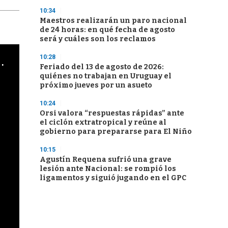
10:34
Maestros realizarán un paro nacional
de 24 horas: en qué fecha de agosto
será y cuáles son los reclamos
10:28
cha argentino en "Subrayado"
Feriado del 13 de agosto de 2026:
quiénes no trabajan en Uruguay el
próximo jueves por un asueto
10:24
Orsi valora “respuestas rápidas” ante
el ciclón extratropical y reúne al
gobierno para prepararse para El Niño
10:15
Agustín Requena sufrió una grave
lesión ante Nacional: se rompió los
ligamentos y siguió jugando en el GPC