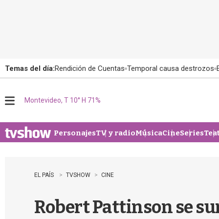
Temas del día:
Rendición de Cuentas
Temporal causa destrozos
Montevideo, T 10° H 71%
M
e
n
u
Personajes
TV y radio
Música
Cine
Series
Tea
EL PAÍS
TVSHOW
CINE
Robert Pattinson se su