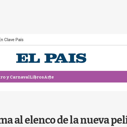
En Clave País
tro y Carnaval
Libros
Arte
ma al elenco de la nueva pel