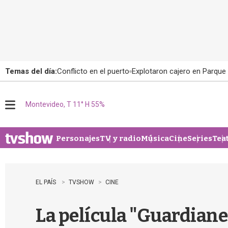
Temas del día:
Conflicto en el puerto
Explotaron cajero en Parque
Montevideo, T 11° H 55%
M
e
n
u
Personajes
TV y radio
Música
Cine
Series
Tea
EL PAÍS
TVSHOW
CINE
La película "Guardianes