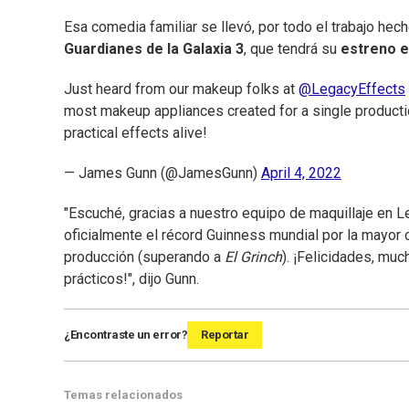
Esa comedia familiar se llevó, por todo el trabajo hech
Guardianes de la Galaxia 3
, que tendrá su
estreno 
Just heard from our makeup folks at
@LegacyEffects
most makeup appliances created for a single producti
practical effects alive!
— James Gunn (@JamesGunn)
April 4, 2022
"Escuché, gracias a nuestro equipo de maquillaje en L
oficialmente el récord Guinness mundial por la mayor 
producción (superando a
El Grinch
). ¡Felicidades, mu
prácticos!", dijo Gunn.
¿Encontraste un error?
Reportar
Temas relacionados