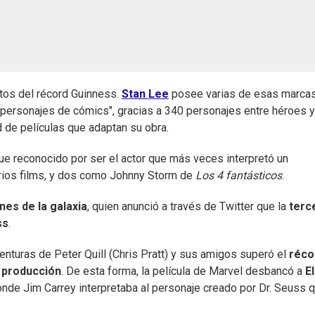
ntos del récord Guinness.
Stan Lee
posee varias de esas marcas
e personajes de cómics", gracias a 340 personajes entre héroes y
d de películas que adaptan su obra.
ue reconocido por ser el actor que más veces interpretó un
arios films, y dos como Johnny Storm de
Los 4 fantásticos
.
nes de la galaxia
, quien anunció a través de Twitter que la
terc
ss
.
venturas de Peter Quill (Chris Pratt) y sus amigos superó el
réco
a producción
. De esta forma, la película de Marvel desbancó a
El
donde Jim Carrey interpretaba al personaje creado por Dr. Seuss 