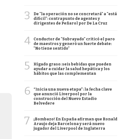
3
De "la operación no se concretará" a "está
difícil": contrapunto de agentes y
dirigentes de Peñarol por De La Cruz
4
Conductor de "Subrayado" criticó el paro
de maestros y generó un fuerte debate:
"No tiene sentido"
5
Hígado graso: seis bebidas que pueden
ayudar a cuidar la salud hepática y los
hábitos que las complementan
6
“Inicia una nueva etapa”: la fecha clave
que anunció Liverpool por la
construcción del Nuevo Estadio
Belvedere
7
¡Bombazo! En España afirman que Ronald
Araujo deja Barcelona y será nuevo
jugador del Liverpool de Inglaterra