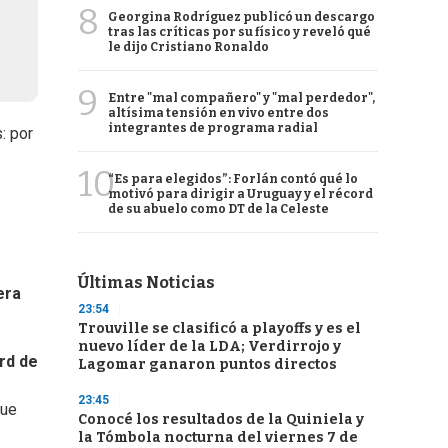
8
Georgina Rodríguez publicó un descargo
tras las críticas por su físico y reveló qué
le dijo Cristiano Ronaldo
9
Entre "mal compañero" y "mal perdedor",
altísima tensión en vivo entre dos
integrantes de programa radial
: por
10
“Es para elegidos”: Forlán contó qué lo
motivó para dirigir a Uruguay y el récord
de su abuelo como DT de la Celeste
Últimas Noticias
era
23:54
Trouville se clasificó a playoffs y es el
nuevo líder de la LDA; Verdirrojo y
rd de
Lagomar ganaron puntos directos
23:45
que
Conocé los resultados de la Quiniela y
la Tómbola nocturna del viernes 7 de