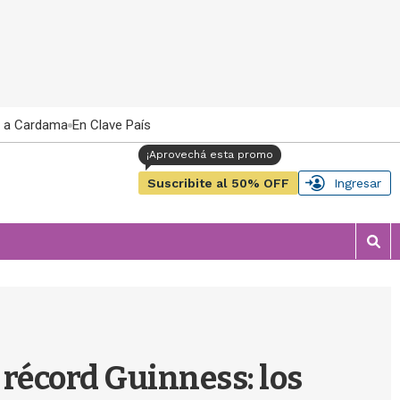
 a Cardama
En Clave País
Suscribite al 50% OFF
Ingresar
M
o
s
t
r
a
r
 récord Guinness: los
b
�