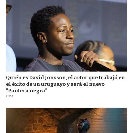
a
Quién es David Jonsson, el actor que trabajó en
el éxito de un uruguayo y será el nuevo
"Pantera negra"
Cine