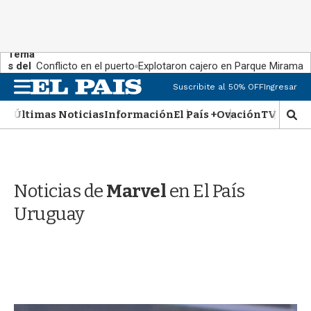
Tema
s del
Conflicto en el puerto
Explotaron cajero en Parque Miramar
día:
M
Suscribite al 50% OFF
Ingresar
e
n
Últimas Noticias
Información
El País +
Ovación
TV Show
M
u
o
s
t
r
Noticias de
Marvel
en El País
a
r
Uruguay
b
�
s
q
u
e
d